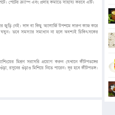
পেটে। পেটের ক্র্যাম্প এবং প্রদাহ কমাতে সাহায্য করবে এটি।
েলের জুড়ি নেই। দাদ বা কিছু অ্যালার্জি উপশমে দারুণ কাজ করে
ানে ঘষুন। তবে সমস্যার সমাধান না হলে অবশ্যই চিকিৎসকের
য়াশিংয়ের মিশ্রণ সরাসরি প্রয়োগ করুন যেখানে কীটপতঙ্গের
ড়া, রসুনের গুঁড়াও মিশিয়ে নিতে পারেন। দূর হবে কীটপতঙ্গ।