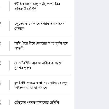
1
শুঁটকির স্বাদে আলু ভর্তা, জেনে নিন
ব্যতিক্রমী রেসিপি
2
হলুদের ভাইরাল ফেসপ্যাকটি বানাবেন
যেভাবে
3
আমি ধীরে ধীরে দেবরের উপর দুর্বল হয়ে
পড়েছি
4
যে ৭ বৈশিষ্ট্য থাকলে নারীর কাছে সে
সুদর্শন পুরুষ
5
চুল সিল্কি করতে কলা দিয়ে বানিয়ে ফেলুন
কন্ডিশনার, যা যা লাগবে
6
তেঁতুলের শরবত বানানোর রেসিপি