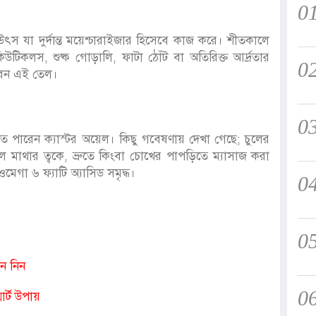
0
ধ উৎস যা দুর্দান্ত ময়েশ্চারাইজার হিসেবে কাজ করে। শীতকালে
উটিকলস, শুষ্ক গোড়ালি, ফাটা ঠোঁট বা অতিরিক্ত আর্দ্রতার
0
ারেন এই তেল।
0
র করতে পারেন ক্যাস্টর অয়েল। কিছু গবেষণায় দেখা গেছে; চুলের
 অয়েল মাথার ত্বকে, ভ্রুতে কিংবা চোখের পাপড়িতে ম্যাসাজ করা
মেগা ৬ ফ্যাটি অ্যাসিড সমৃদ্ধ।
0
0
নে নিন
0
ার্ট উপায়