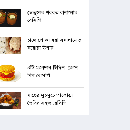
তেঁতুলের শরবত বানানোর
রেসিপি
চালে পোকা ধরা সমাধানে ৫
ঘরোয়া উপায়
৪টি মজাদার টিফিন, জেনে
নিন রেসিপি
মাছের মুচমুচে পাকোড়া
তৈরির সহজ রেসিপি