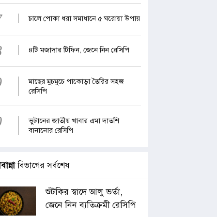
7
চালে পোকা ধরা সমাধানে ৫ ঘরোয়া উপায়
8
৪টি মজাদার টিফিন, জেনে নিন রেসিপি
9
মাছের মুচমুচে পাকোড়া তৈরির সহজ
রেসিপি
0
ভুটানের জাতীয় খাবার এমা দাতশি
বানানোর রেসিপি
াবান্না
বিভাগের সর্বশেষ
শুঁটকির স্বাদে আলু ভর্তা,
জেনে নিন ব্যতিক্রমী রেসিপি