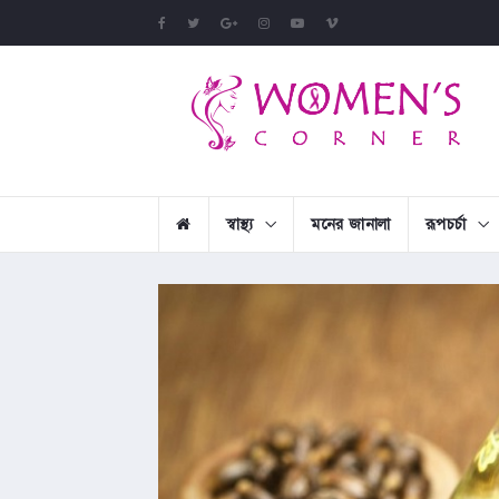
স্বাস্থ্য
মনের জানালা
রূপচর্চা