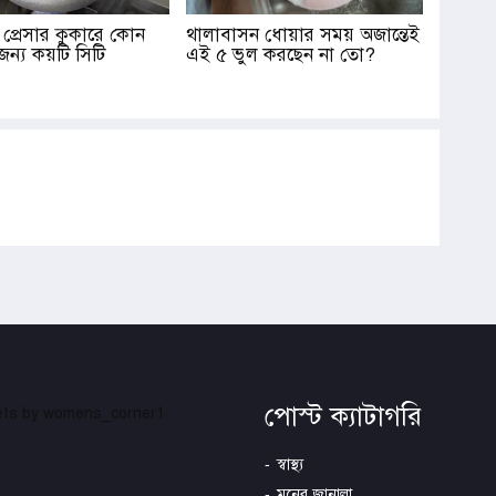
 প্রেসার কুকারে কোন
থালাবাসন ধোয়ার সময় অজান্তেই
জন্য কয়টি সিটি
এই ৫ ভুল করছেন না তো?
পোস্ট ক্যাটাগরি
ts by womens_corner1
স্বাস্থ্য
মনের জানালা