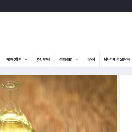
সাজগোজ
গৃহ সজ্জা
রান্নাবান্না
ভ্রমণ
চাষবাস বারোমাস