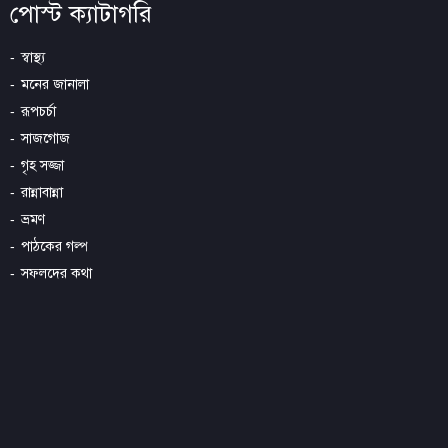
পোস্ট ক্যাটাগরি
স্বাস্থ্য
মনের জানালা
রূপচর্চা
সাজগোজ
গৃহ সজ্জা
রান্নাবান্না
ভ্রমণ
পাঠকের গল্প
সফলদের কথা