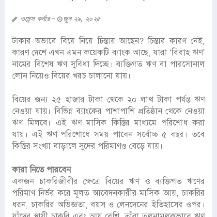
ওমেন্স কর্নার
জুন ২৯, ২০২৫
টাকার অভাবে বিয়ে নিয়ে চিন্তায় আছেন? চিন্তার কারণ নেই,
কারণ দেশে এখন এমন কয়েকটি ব্যাংক আছে, যারা ‘বিবাহ ঋণ’
নামের বিশেষ ঋণ সুবিধা দিচ্ছে। ব্যক্তিগত ঋণ বা পারসোনাল
লোন নিয়েও বিয়ের খরচ চালানো যায়।
বিয়ের জন্য ২৫ হাজার টাকা থেকে ২০ লাখ টাকা পর্যন্ত ঋণ
নেওয়া যায়। বিভিন্ন ব্যাংকের পাশাপাশি প্রতিষ্ঠান থেকে নেওয়া
ঋণ মিলবে। এই ঋণ মাসিক কিস্তির মাধ্যমে পরিশোধ করা
যায়। এই ঋণ পরিশোধে সময় পাবেন সর্বোচ্চ ৫ বছর। তবে
কিস্তির সংখ্যা বাড়ালে সুদের পরিমাণও বেড়ে যায়।
কারা নিতে পারবেন
একজন চাকরিজীবীর ক্ষেত্রে বিয়ের ঋণ ও ব্যক্তিগত ঋণের
পরিমাণ নির্ভর করে মূলত আবেদনকারীর মাসিক আয়, চাকরির
ধরন, চাকরির অভিজ্ঞতা, বয়স ও লেনদেনের ইতিহাসের ওপর।
যাঁদের স্থায়ী চাকরি এবং আয় বেশি, তাঁরা তুলনামূলকভাবে ঋণ