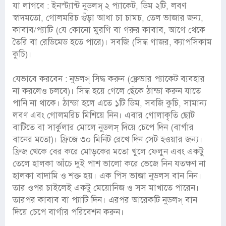
যা লাগবে : ইনস্ট্যান্ট নুডলস্ ২ প্যাকেট, ডিম ২টি, লবণ
স্বাদমতো, গোলমরিচ গুঁড়া আধা চা চামচ, তেল ভাজার জন্য,
কাবাব/প্যাটি (যে কোনো মুরগি বা গরুর কাবাব, আগে থেকে
তৈরি বা রেডিমেড হতে পারে)। সবজি (সিদ্ধ গাজর, ক্যাপসিকাম
কুচি)।
যেভাবে করবেন : নুডলস্ সিদ্ধ করুন (ফ্লেভার প্যাকেট ব্যবহার
না করলেও চলবে)। সিদ্ধ হয়ে গেলে ছেঁকে ঠান্ডা করুন যাতে
পানি না থাকে। ঠান্ডা হলে এতে ১টি ডিম, সবজি কুচি, সামান্য
লবণ এবং গোলমরিচ মিশিয়ে নিন। এবার গোলাকৃতি ছোট
বাটিতে বা সার্কুলার মোলে নুডলস্ দিয়ে চেপে দিন (বার্গার
বানের মতো)। ফ্রিজে ৩০ মিনিট রেখে দিন সেট হওয়ার জন্য।
ফ্রিজ থেকে বের করে মোড়কের মতো খুলে ফেলুন এবং একটু
তেলে হালকা আঁচে দুই পাশ ভালো করে ভেজে নিন যতক্ষণ না
হালকা বাদামি ও শক্ত হয়। এক পিস ভাজা নুডলস বান নিন।
তার ওপর চাইলেই একটু মেয়োনিজ ও সস মাখাতে পারেন।
তারপর কাবাব বা প্যাটি দিন। এরপর আরেকটি নুডলস্ বান
দিয়ে চেপে বার্গার পরিবেশন করুন।