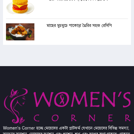
মাছের মুচমুচে পাকোড়া তৈরির সহজ রেসিপি
Women's Corner হচ্ছে মেয়েদের একটা প্লাটফর্ম যেখানে মেয়েদের বিভিন্ন সমস্যা,