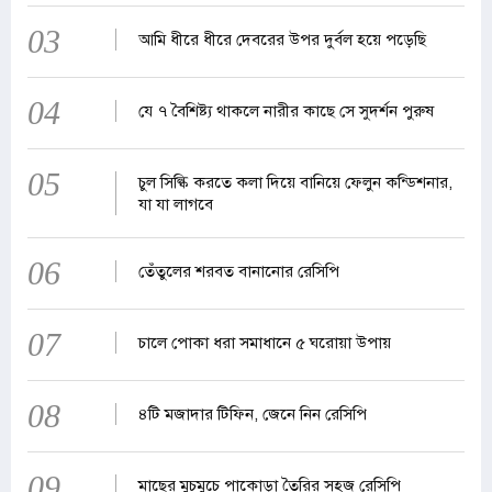
03
আমি ধীরে ধীরে দেবরের উপর দুর্বল হয়ে পড়েছি
04
যে ৭ বৈশিষ্ট্য থাকলে নারীর কাছে সে সুদর্শন পুরুষ
05
চুল সিল্কি করতে কলা দিয়ে বানিয়ে ফেলুন কন্ডিশনার,
যা যা লাগবে
06
তেঁতুলের শরবত বানানোর রেসিপি
07
চালে পোকা ধরা সমাধানে ৫ ঘরোয়া উপায়
08
৪টি মজাদার টিফিন, জেনে নিন রেসিপি
09
মাছের মুচমুচে পাকোড়া তৈরির সহজ রেসিপি