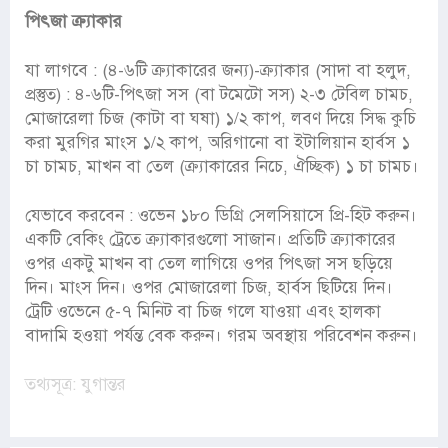
পিৎজা ক্র্যাকার
যা লাগবে : (৪-৬টি ক্র্যাকারের জন্য)-ক্র্যাকার (সাদা বা হলুদ,
প্রস্তুত) : ৪-৬টি-পিৎজা সস (বা টমেটো সস) ২-৩ টেবিল চামচ,
মোজারেলা চিজ (কাটা বা ঘষা) ১/২ কাপ, লবণ দিয়ে সিদ্ধ কুচি
করা মুরগির মাংস ১/২ কাপ, অরিগানো বা ইটালিয়ান হার্বস ১
চা চামচ, মাখন বা তেল (ক্র্যাকারের নিচে, ঐচ্ছিক) ১ চা চামচ।
যেভাবে করবেন : ওভেন ১৮০ ডিগ্রি সেলসিয়াসে প্রি-হিট করুন।
একটি বেকিং ট্রেতে ক্র্যাকারগুলো সাজান। প্রতিটি ক্র্যাকারের
ওপর একটু মাখন বা তেল লাগিয়ে ওপর পিৎজা সস ছড়িয়ে
দিন। মাংস দিন। ওপর মোজারেলা চিজ, হার্বস ছিটিয়ে দিন।
ট্রেটি ওভেনে ৫-৭ মিনিট বা চিজ গলে যাওয়া এবং হালকা
বাদামি হওয়া পর্যন্ত বেক করুন। গরম অবস্থায় পরিবেশন করুন।
তথ্যসূত্র: যুগান্তর