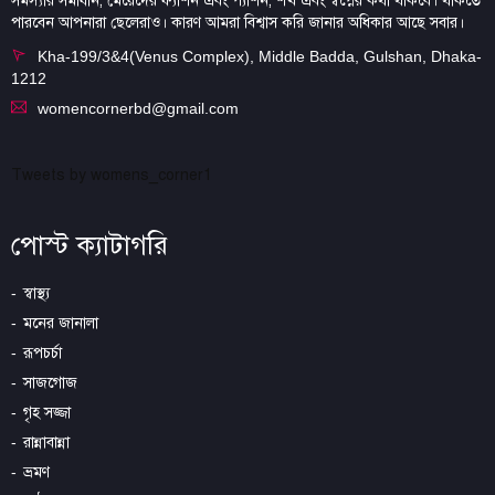
সমস্যার সমাধান, মেয়েদের ফ্যাশন এবং প্যাশন, শখ এবং স্বপ্নের কথা থাকবে। থাকতে
পারবেন আপনারা ছেলেরাও। কারণ আমরা বিশ্বাস করি জানার অধিকার আছে সবার।
Kha-199/3&4(Venus Complex), Middle Badda, Gulshan, Dhaka-
1212
womencornerbd@gmail.com
Tweets by womens_corner1
পোস্ট ক্যাটাগরি
স্বাস্থ্য
মনের জানালা
রূপচর্চা
সাজগোজ
গৃহ সজ্জা
রান্নাবান্না
ভ্রমণ