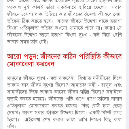
শেষ। তাঁদের বেঁচে থাকার প্রয়োজন ফুরিয়ে গেছে। ইহকাল এবং
পরকাল দুই কালই তাঁরা একইসাথে হারিয়ে ফেলে। সবার
জীবনে উদ্দেশ্য থাকা উচিত। কার জীবনের উদ্দেশ্য কী হবে সেটা
তাঁকেই ঠিক করতে হবে। যাদের জীবনে উদ্দেশ্য থাকে হতাশা
কিংবা প্রতিকূলতা তাঁদের কখনো থামাতে পারে না। কারণ যে
জীবনের উদ্দেশ্য জানে হতাশা কিংবা দুঃখ - কষ্ট নিয়ে বেশি
ভাবার সময় তাঁর নেই।
আরো পড়ুন:
জীবনের কঠিন পরিস্থিতি কীভাবে
মোকাবেলা করবেন
মানুষের জীবনে দুঃখ - কষ্ট থাকবেই। বিখ্যাত মনীষীদের দিকে
তাকান কার জীবন সুখের ছিলো? আমাদের নবী - রাসূল এবং
সাহাবীদের দিকে তাকান কাদের জীবন স্বস্তির ছিলো? সবাইকে
লড়াই করতে হয়েছে। জীবনের প্রতি ধাপে ধাপে তাঁদের নানান
প্রতিকূলতা মোকাবেলা করতে হয়েছে, কিন্তু কেউ হাল ছেড়ে
দেয়নি। কারণ সবার জীবনে উদ্দেশ্য ছিলো। একটি নিদির্ষ্ট লক্ষ্য
ছিলো। এইলেখা শেষ করার আগে আমি নিজের কিছু কথা
বলি।