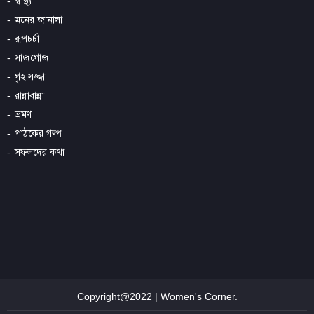
স্বাস্থ্য
মনের জানালা
রূপচর্চা
সাজগোজ
গৃহ সজ্জা
রান্নাবান্না
ভ্রমণ
পাঠকের গল্প
সফলদের কথা
Copyright@2022 | Women's Corner.