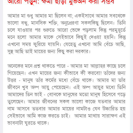
আরো পড়ুন:
ক্ষমা ছাড়া মুভঅন করা সম্ভব
আমার মা শুধু আমার মা ছিলেন না; একইসাথে আমার সবথেকে
ভালো বন্ধু, মানসিক শক্তি, অনুপ্রেরণা সকলকিছু ছিলেন। তিনি
চলে যাওয়ার পর শুরুতে আরো ভেঙ্গে পড়লাম কিন্তু পরমুহূর্তে
মনে হলো আমার মাকে সেইভাবে কিছুই দেওয়া হয়নি। কিন্তু
এখনো সময় ফুরিয়ে যায়নি। যেহেতু এখনো আমি বেঁচে আছি,
সুস্থ আছি তাই মায়ের জন্য কিছু করা দরকার।
অনেকের মনে প্রশ্ন থাকতে পারে - আমার মা আল্লাহর কাছে চলে
গিয়েছেন। এখন মায়ের জন্য কীভাবে কী করবো! তাঁদের জন্য
উত্তর - মানুষ তাঁর কর্মের মধ্যে বেঁচে থাকে। আমার মা তাঁর
জীবনে খুব অল্প আয়ু পেয়েছেন। এই অল্প আয়ুর মধ্যে তিনি
আমাদের তিন ভাই - বোনকে মানুষের মতো মানুষ হিসেবে গড়ে
তুলেছেন। আমার জীবনের সকল ভালো কাজে যতবার আমার
নাম আসবে ততবার আমার মায়ের নামটাও যেন উচ্চারিত হয়
সেইভাবে আমি কাজ করতে চাই। আমার মাথায় সারাক্ষণ এই
ভাবনাটা ঘুরতে থাকে।