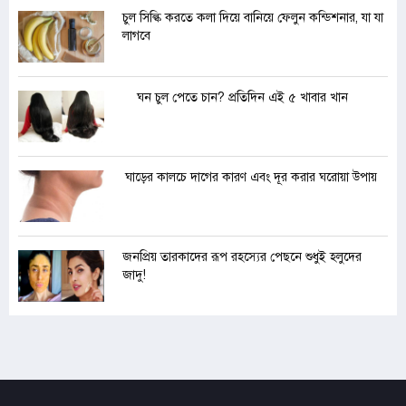
চুল সিল্কি করতে কলা দিয়ে বানিয়ে ফেলুন কন্ডিশনার, যা যা
লাগবে
ঘন চুল পেতে চান? প্রতিদিন এই ৫ খাবার খান
ঘাড়ের কালচে দাগের কারণ এবং দূর করার ঘরোয়া উপায়
জনপ্রিয় তারকাদের রূপ রহস্যের পেছনে শুধুই হলুদের
জাদু!