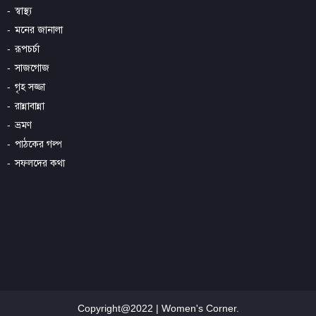
স্বাস্থ্য
মনের জানালা
রূপচর্চা
সাজগোজ
গৃহ সজ্জা
রান্নাবান্না
ভ্রমণ
পাঠকের গল্প
সফলদের কথা
Copyright@2022 | Women's Corner.