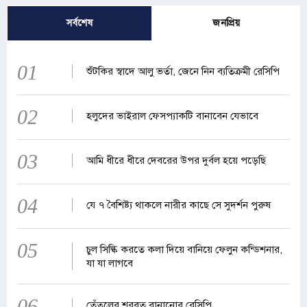
সর্বশেষ
জনপ্রিয়
01
শুঁটকির স্বাদে আলু ভর্তা, জেনে নিন ব্যতিক্রমী রেসিপি
02
হলুদের ভাইরাল ফেসপ্যাকটি বানাবেন যেভাবে
03
আমি ধীরে ধীরে দেবরের উপর দুর্বল হয়ে পড়েছি
04
যে ৭ বৈশিষ্ট্য থাকলে নারীর কাছে সে সুদর্শন পুরুষ
05
চুল সিল্কি করতে কলা দিয়ে বানিয়ে ফেলুন কন্ডিশনার,
যা যা লাগবে
06
তেঁতুলের শরবত বানানোর রেসিপি