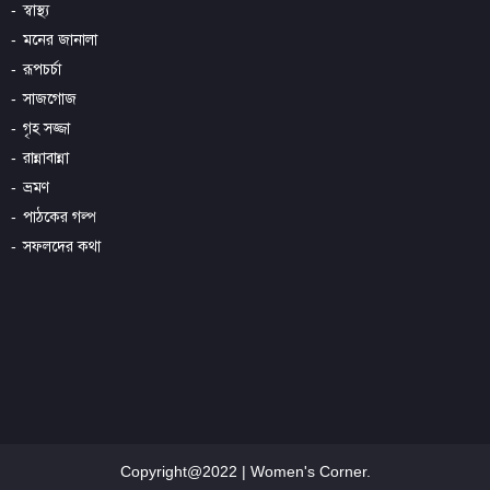
স্বাস্থ্য
মনের জানালা
রূপচর্চা
সাজগোজ
গৃহ সজ্জা
রান্নাবান্না
ভ্রমণ
পাঠকের গল্প
সফলদের কথা
Copyright@2022 | Women's Corner.