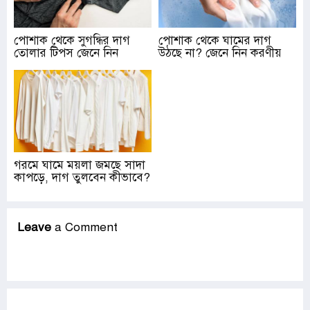
পোশাক থেকে সুগন্ধির দাগ
পোশাক থেকে ঘামের দাগ
তোলার টিপস জেনে নিন
উঠছে না? জেনে নিন করণীয়
গরমে ঘামে ময়লা জমছে সাদা
কাপড়ে, দাগ তুলবেন কীভাবে?
Leave
a Comment