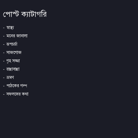
পোস্ট ক্যাটাগরি
স্বাস্থ্য
মনের জানালা
রূপচর্চা
সাজগোজ
গৃহ সজ্জা
রান্নাবান্না
ভ্রমণ
পাঠকের গল্প
সফলদের কথা