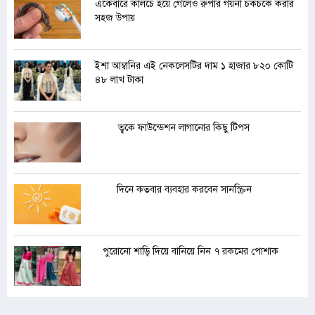
একেবারে কালচে হয়ে গেলেও রুপার গয়না চকচকে করার
সহজ উপায়
ইশা আম্বানির এই নেকলেসটির দাম ১ হাজার ৮২০ কোটি
৪৮ লাখ টাকা
ত্বকে ফাউন্ডেশন লাগানোর কিছু টিপস
দিনে কতবার ব্যবহার করবেন সানস্ক্রিন
পুরোনো শাড়ি দিয়ে বানিয়ে নিন ৭ রকমের পোশাক