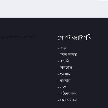
পোস্ট ক্যাটাগরি
ts by womens_corner1
স্বাস্থ্য
মনের জানালা
রূপচর্চা
সাজগোজ
গৃহ সজ্জা
রান্নাবান্না
ভ্রমণ
পাঠকের গল্প
সফলদের কথা