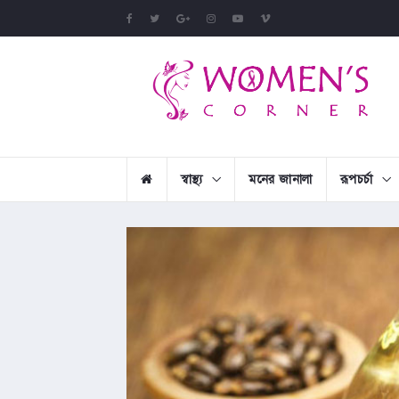
স্বাস্থ্য
মনের জানালা
রূপচর্চা