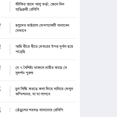
1
শুঁটকির স্বাদে আলু ভর্তা, জেনে নিন
ব্যতিক্রমী রেসিপি
2
হলুদের ভাইরাল ফেসপ্যাকটি বানাবেন
যেভাবে
3
আমি ধীরে ধীরে দেবরের উপর দুর্বল হয়ে
পড়েছি
4
যে ৭ বৈশিষ্ট্য থাকলে নারীর কাছে সে
সুদর্শন পুরুষ
5
চুল সিল্কি করতে কলা দিয়ে বানিয়ে ফেলুন
কন্ডিশনার, যা যা লাগবে
6
তেঁতুলের শরবত বানানোর রেসিপি