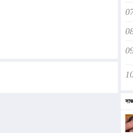
0
0
0
1
সা