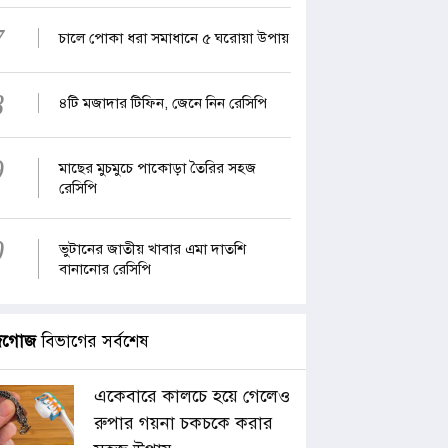
7
চালে পোকা ধরা সমাধানে ৫ ঘরোয়া উপায়
8
৪টি মজাদার টিফিন, জেনে নিন রেসিপি
9
মাছের মুচমুচে পাকোড়া তৈরির সহজ
রেসিপি
0
ভুটানের জাতীয় খাবার এমা দাতশি
বানানোর রেসিপি
জগোজ
বিভাগের সর্বশেষ
একেবারে কালচে হয়ে গেলেও
রুপার গয়না চকচকে করার