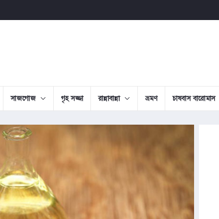
সাজগোজ
গৃহ সজ্জা
রান্নাবান্না
ভ্রমণ
চাষবাস বারোমাস