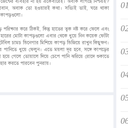
রজেন্টের ব্যবহার না হয় একেবারেই। অবাক লাগছে নিশ্চয়ই?
0
াবান, অবাক তো হওয়ারই কথা। সত্যিই তাই, ঘরে থাকা
ম কাপড়গুলো।
0
পড় পরিষ্কার করে ঠিকই, কিন্তু হাতের ত্বক নষ্ট করে ফেলে এবং
্যবহারের মোটা কাপড়গুলো এবার থেকে ধুয়ে নিন কয়েক ফোঁটা
 টেবিল চামচ ভিনেগার মিশিয়ে কাপড় ভিজিয়ে রাখুন কিছুক্ষণ।
0
 পানিতে ধুয়ে ফেলুন। এতে ময়লা দূর হবে, সঙ্গে কাপড়ের
া হয়ে গেলে তোয়ালে দিয়ে চেপে পানি ঝরিয়ে রোদে শুকাতে
্যবহার করতে পারবেন পুনরায়।
0
0
0