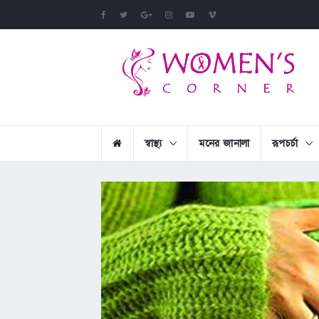
স্বাস্থ্য
মনের জানালা
রূপচর্চা