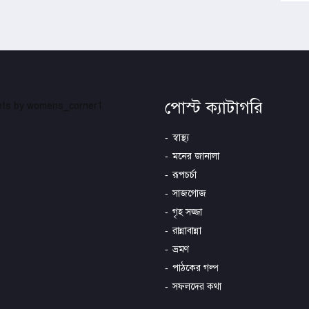
পোস্ট ক্যাটাগরি
ts by womens_corner1
স্বাস্থ্য
মনের জানালা
রূপচর্চা
সাজগোজ
গৃহ সজ্জা
রান্নাবান্না
ভ্রমণ
পাঠকের গল্প
সফলদের কথা