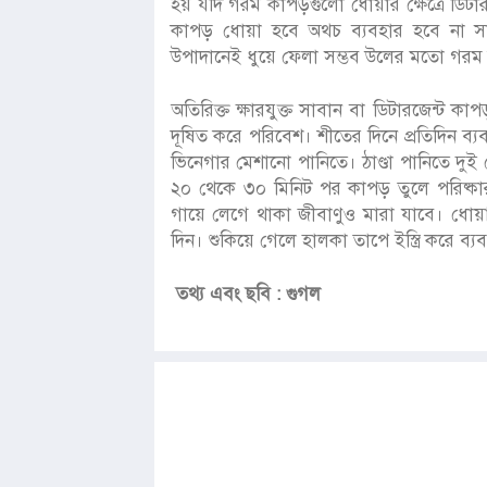
হয় যদি গরম কাপড়গুলো ধোয়ার ক্ষেত্রে ডিটা
কাপড় ধোয়া হবে অথচ ব্যবহার হবে না স
উপাদানেই ধুয়ে ফেলা সম্ভব উলের মতো গর
অতিরিক্ত ক্ষারযুক্ত সাবান বা ডিটারজেন্ট কা
দূষিত করে পরিবেশ। শীতের দিনে প্রতিদিন ব
ভিনেগার মেশানো পানিতে। ঠাণ্ডা পানিতে দুই
২০ থেকে ৩০ মিনিট পর কাপড় তুলে পরিষ্কার
গায়ে লেগে থাকা জীবাণুও মারা যাবে। ধোয়
দিন। শুকিয়ে গেলে হালকা তাপে ইস্ত্রি করে ব
তথ্য এবং ছবি : গুগল