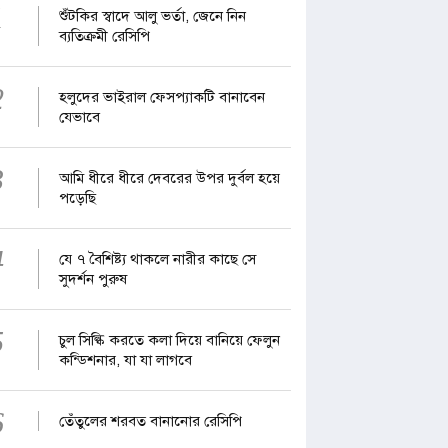
1
শুঁটকির স্বাদে আলু ভর্তা, জেনে নিন
ব্যতিক্রমী রেসিপি
2
হলুদের ভাইরাল ফেসপ্যাকটি বানাবেন
যেভাবে
3
আমি ধীরে ধীরে দেবরের উপর দুর্বল হয়ে
পড়েছি
4
যে ৭ বৈশিষ্ট্য থাকলে নারীর কাছে সে
সুদর্শন পুরুষ
5
চুল সিল্কি করতে কলা দিয়ে বানিয়ে ফেলুন
কন্ডিশনার, যা যা লাগবে
6
তেঁতুলের শরবত বানানোর রেসিপি