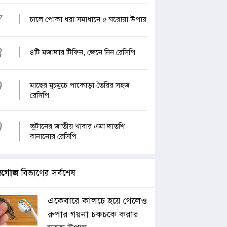
7
চালে পোকা ধরা সমাধানে ৫ ঘরোয়া উপায়
8
৪টি মজাদার টিফিন, জেনে নিন রেসিপি
9
মাছের মুচমুচে পাকোড়া তৈরির সহজ
রেসিপি
0
ভুটানের জাতীয় খাবার এমা দাতশি
বানানোর রেসিপি
জগোজ
বিভাগের সর্বশেষ
একেবারে কালচে হয়ে গেলেও
রুপার গয়না চকচকে করার