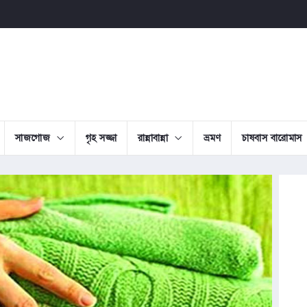
সাজগোজ
গৃহ সজ্জা
রান্নাবান্না
ভ্রমণ
চাষবাস বারোমাস