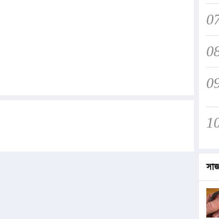
0
0
0
1
সা