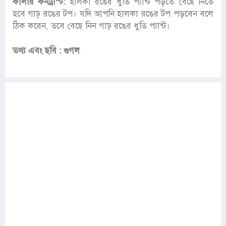
কালার কনট্রাস্ট:
হালকা রঙের ধুতি প্যান্ট পড়তে বেছে নিতে
হবে গাঢ় রঙের টপ। যদি আপনি হালকা রঙের টপ পড়বেন বলে
ঠিক করেন, তবে বেছে নিন গাঢ় রঙের ধুতি প্যান্ট।
তথ্য এবং ছবি : গুগল