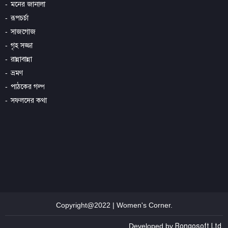
মনের জানালা
রূপচর্চা
সাজগোজ
গৃহ সজ্জা
রান্নাবান্না
ভ্রমণ
পাঠকের গল্প
সফলদের কথা
Copyright@2022 | Women's Corner.
Developed by
Bongosoft Ltd.