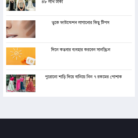
৪৮ লাখ টাকা
ত্বকে ফাউন্ডেশন লাগানোর কিছু টিপস
দিনে কতবার ব্যবহার করবেন সানস্ক্রিন
পুরোনো শাড়ি দিয়ে বানিয়ে নিন ৭ রকমের পোশাক