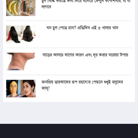
চুল সিল্কি করতে কলা দিয়ে বানিয়ে ফেলুন কন্ডিশনার, যা যা
লাগবে
ঘন চুল পেতে চান? প্রতিদিন এই ৫ খাবার খান
ঘাড়ের কালচে দাগের কারণ এবং দূর করার ঘরোয়া উপায়
জনপ্রিয় তারকাদের রূপ রহস্যের পেছনে শুধুই হলুদের
জাদু!