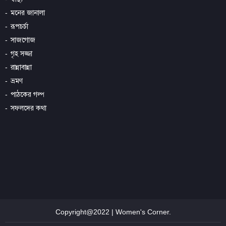
মনের জানালা
রূপচর্চা
সাজগোজ
গৃহ সজ্জা
রান্নাবান্না
ভ্রমণ
পাঠকের গল্প
সফলদের কথা
Copyright@2022 | Women's Corner.