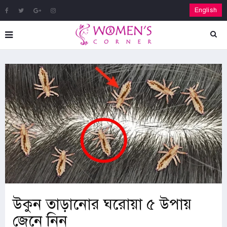
English
উকুন তাড়ানোর ঘরোয়া ৫ উপায়
জেনে নিন