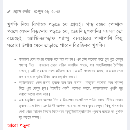
ওমেন্স কর্নার
জুন ২৬, ২০২৪
খুশকি নিয়ে বিপাকে পড়তে হয় প্রায়ই। গাঢ় রঙের পোশাক
পরলে যেমন বিড়ম্বনায় পড়তে হয়, তেমনি চুলকানির সমস্যা তো
রয়েছেই। অ্যান্টি-ড্যান্ড্রাফ শ্যাম্পু ব্যবহারের পাশাপাশি কিছু
ঘরোয়া উপায় মেনে তাড়াতে পারেন বিরক্তিকর খুশকি।
নারকেল তেল মাথার ত্বকে ঘষে ঘষে লাগান। এক ঘন্টা অপেক্ষা করে চুল ধুয়ে ফেলুন
শ্যাম্পু দিয়ে। নারকেল তেলে লরিক অ্যাসিড থাকে, যার অ্যান্টিফাঙ্গাল বৈশিষ্ট্য
রয়েছে। এটি ত্বককে ময়শ্চারাইজও করে। একটি গবেষণায বলছে, নারকেল তেল
মাথার ত্বকে ব্যাকটেরিয়া এবং ছত্রাক কমায়।
অ্যালোভেরা জেল মাথার ত্বকে ঘষে ঘষে লাগান। কিছুক্ষণ অপেক্ষা করে শ্যাম্পু
দিয়ে ধুয়ে ফেলুন চুল। ইতালীয় একটি গবেষণা বলছে, অ্যালোভেরা খুশকি দূর
করতে ভালো কাজ করে।
এক চতুর্থাংশ কাপ আপেল সিডার ভিনেগার সমপরিমাণ পানির সাথে মিশিয়ে মাথার
ত্বকে ঢেলে দিন। ১৫ মিনিট অপেক্ষা করে ভালো করে ধুয়ে ফেলুন। কিছু গবেষণায়
দেখা গেছে আপেল সিডার ভিনেগারে অ্যান্টিমাইক্রোবিয়াল প্রভাব রয়েছে জা খুশকি
দূর করতে সক্ষম।
আরো পড়ুন: