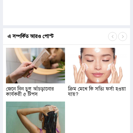
এ সম্পর্কিত আরও পোস্ট
জেনে নিন চুল আঁচড়ানোর
ক্রিম মেখে কি সত‍্যি ফর্সা হওয়া
কার্যকরী ৫ টিপস
যায়?