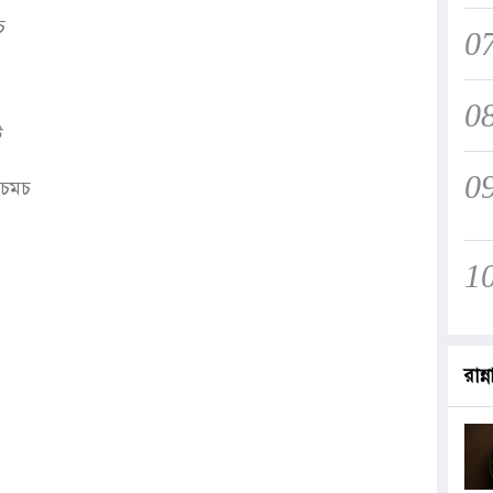
চ
0
0
ি
0
-চমচ
1
রান্ন