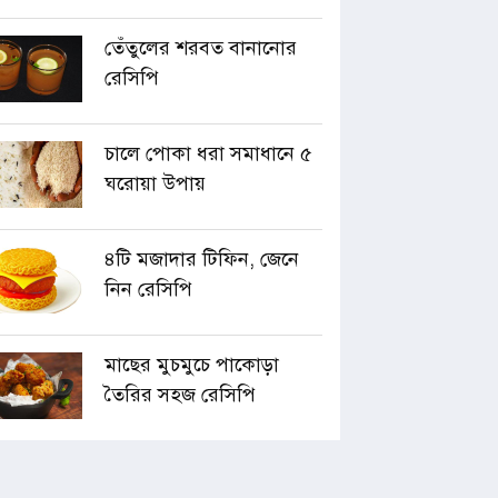
তেঁতুলের শরবত বানানোর
রেসিপি
চালে পোকা ধরা সমাধানে ৫
ঘরোয়া উপায়
৪টি মজাদার টিফিন, জেনে
নিন রেসিপি
মাছের মুচমুচে পাকোড়া
তৈরির সহজ রেসিপি