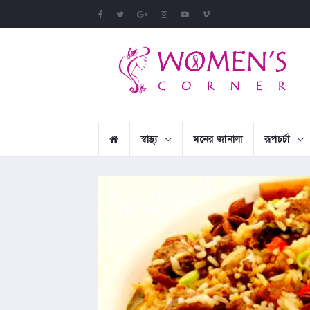
স্বাস্থ্য
মনের জানালা
রূপচর্চা