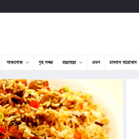
সাজগোজ
গৃহ সজ্জা
রান্নাবান্না
ভ্রমণ
চাষবাস বারোমাস