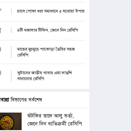
7
চালে পোকা ধরা সমাধানে ৫ ঘরোয়া উপায়
8
৪টি মজাদার টিফিন, জেনে নিন রেসিপি
9
মাছের মুচমুচে পাকোড়া তৈরির সহজ
রেসিপি
0
ভুটানের জাতীয় খাবার এমা দাতশি
বানানোর রেসিপি
াবান্না
বিভাগের সর্বশেষ
শুঁটকির স্বাদে আলু ভর্তা,
জেনে নিন ব্যতিক্রমী রেসিপি