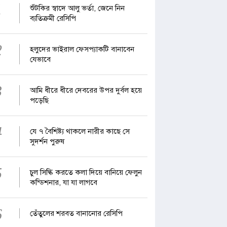
1
শুঁটকির স্বাদে আলু ভর্তা, জেনে নিন
ব্যতিক্রমী রেসিপি
2
হলুদের ভাইরাল ফেসপ্যাকটি বানাবেন
যেভাবে
3
আমি ধীরে ধীরে দেবরের উপর দুর্বল হয়ে
পড়েছি
4
যে ৭ বৈশিষ্ট্য থাকলে নারীর কাছে সে
সুদর্শন পুরুষ
5
চুল সিল্কি করতে কলা দিয়ে বানিয়ে ফেলুন
কন্ডিশনার, যা যা লাগবে
6
তেঁতুলের শরবত বানানোর রেসিপি