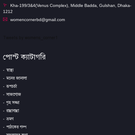
Kha-199/3&4(Venus Complex), Middle Badda, Gulshan, Dhaka-
1212
womencornerbd@gmail.com
Tweets by womens_corner1
পোস্ট ক্যাটাগরি
স্বাস্থ্য
মনের জানালা
রূপচর্চা
সাজগোজ
গৃহ সজ্জা
রান্নাবান্না
ভ্রমণ
পাঠকের গল্প