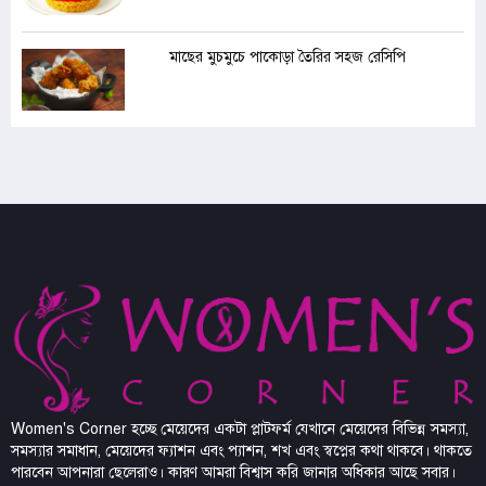
মাছের মুচমুচে পাকোড়া তৈরির সহজ রেসিপি
Women's Corner হচ্ছে মেয়েদের একটা প্লাটফর্ম যেখানে মেয়েদের বিভিন্ন সমস্যা,
সমস্যার সমাধান, মেয়েদের ফ্যাশন এবং প্যাশন, শখ এবং স্বপ্নের কথা থাকবে। থাকতে
পারবেন আপনারা ছেলেরাও। কারণ আমরা বিশ্বাস করি জানার অধিকার আছে সবার।