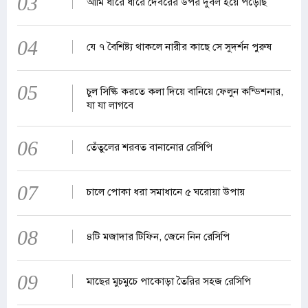
03
আমি ধীরে ধীরে দেবরের উপর দুর্বল হয়ে পড়েছি
04
যে ৭ বৈশিষ্ট্য থাকলে নারীর কাছে সে সুদর্শন পুরুষ
05
চুল সিল্কি করতে কলা দিয়ে বানিয়ে ফেলুন কন্ডিশনার,
যা যা লাগবে
06
তেঁতুলের শরবত বানানোর রেসিপি
07
চালে পোকা ধরা সমাধানে ৫ ঘরোয়া উপায়
08
৪টি মজাদার টিফিন, জেনে নিন রেসিপি
09
মাছের মুচমুচে পাকোড়া তৈরির সহজ রেসিপি