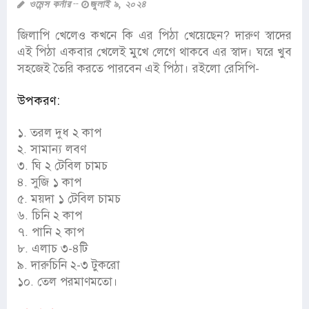
ওমেন্স কর্নার
জুলাই ৯, ২০২৪
জিলাপি খেলেও কখনে কি এর পিঠা খেয়েছেন? দারুণ স্বাদের
এই পিঠা একবার খেলেই মুখে লেগে থাকবে এর স্বাদ। ঘরে খুব
সহজেই তৈরি করতে পারবেন এই পিঠা। রইলো রেসিপি-
উপকরণ:
১. তরল দুধ ২ কাপ
২. সামান্য লবণ
৩. ঘি ২ টেবিল চামচ
৪. সুজি ১ কাপ
৫. ময়দা ১ টেবিল চামচ
৬. চিনি ২ কাপ
৭. পানি ২ কাপ
৮. এলাচ ৩-৪টি
৯. দারুচিনি ২-৩ টুকরো
১০. তেল পরমাণমতো।