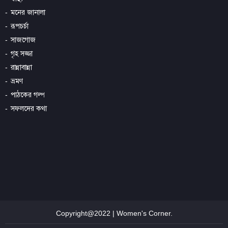
মনের জানালা
রূপচর্চা
সাজগোজ
গৃহ সজ্জা
রান্নাবান্না
ভ্রমণ
পাঠকের গল্প
সফলদের কথা
Copyright@2022 | Women's Corner.