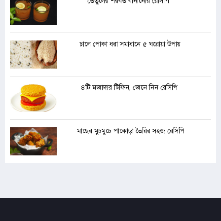
তেঁতুলের শরবত বানানোর রেসিপি
চালে পোকা ধরা সমাধানে ৫ ঘরোয়া উপায়
৪টি মজাদার টিফিন, জেনে নিন রেসিপি
মাছের মুচমুচে পাকোড়া তৈরির সহজ রেসিপি