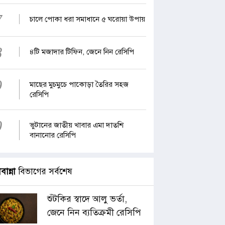
7
চালে পোকা ধরা সমাধানে ৫ ঘরোয়া উপায়
8
৪টি মজাদার টিফিন, জেনে নিন রেসিপি
9
মাছের মুচমুচে পাকোড়া তৈরির সহজ
রেসিপি
0
ভুটানের জাতীয় খাবার এমা দাতশি
বানানোর রেসিপি
াবান্না
বিভাগের সর্বশেষ
শুঁটকির স্বাদে আলু ভর্তা,
জেনে নিন ব্যতিক্রমী রেসিপি