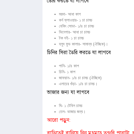
তৈরি করতে যা লাগবে
ময়দা- আধা কাপ
কর্ন ফ্লাওয়ার- ১ চা চামচ
বেকিং সোডা- ১/৪ চা চামচ
ভিনেগার- আধা চা চামচ
টক দই- ১ চা চামচ
হলুদ ফুড কালার- সামান্য (ঐচ্ছিক)।
চিনির সিরা তৈরি করতে যা লাগবে
পানি- ১/৪ কাপ
চিনি- ১ কাপ
জাফরান- ১/৪ চা চামচ (ঐচ্ছিক)
এলাচের গুঁড়া- ১/৪ চা চামচ।
ভাজার জন্য যা লাগবে
ঘি- ১ টেবিল চামচ
তেল- ভাজার জন্য।
আরো পড়ুন:
বাড়িতেই বানিয়ে নিন মুচমুচে তন্দুরি পরোটা,