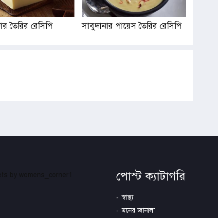
ার তৈরির রেসিপি
সাবুদানার পায়েস তৈরির রেসিপি
পোস্ট ক্যাটাগরি
ts by womens_corner1
স্বাস্থ্য
মনের জানালা