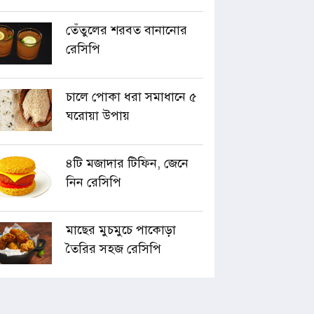
তেঁতুলের শরবত বানানোর
রেসিপি
চালে পোকা ধরা সমাধানে ৫
ঘরোয়া উপায়
৪টি মজাদার টিফিন, জেনে
নিন রেসিপি
মাছের মুচমুচে পাকোড়া
তৈরির সহজ রেসিপি