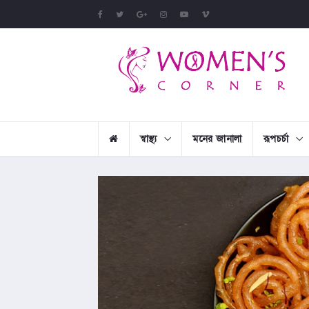
স্বাস্থ্য
মনের জানালা
রূপচর্চা