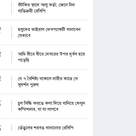
1
শুঁটকির স্বাদে আলু ভর্তা, জেনে নিন
ব্যতিক্রমী রেসিপি
2
হলুদের ভাইরাল ফেসপ্যাকটি বানাবেন
যেভাবে
3
আমি ধীরে ধীরে দেবরের উপর দুর্বল হয়ে
পড়েছি
4
যে ৭ বৈশিষ্ট্য থাকলে নারীর কাছে সে
সুদর্শন পুরুষ
5
চুল সিল্কি করতে কলা দিয়ে বানিয়ে ফেলুন
কন্ডিশনার, যা যা লাগবে
6
তেঁতুলের শরবত বানানোর রেসিপি