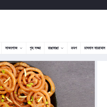
সাজগোজ
গৃহ সজ্জা
রান্নাবান্না
ভ্রমণ
চাষবাস বারোমাস