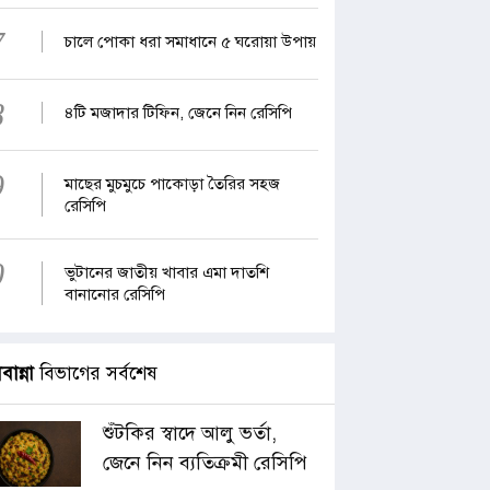
7
চালে পোকা ধরা সমাধানে ৫ ঘরোয়া উপায়
8
৪টি মজাদার টিফিন, জেনে নিন রেসিপি
9
মাছের মুচমুচে পাকোড়া তৈরির সহজ
রেসিপি
0
ভুটানের জাতীয় খাবার এমা দাতশি
বানানোর রেসিপি
াবান্না
বিভাগের সর্বশেষ
শুঁটকির স্বাদে আলু ভর্তা,
জেনে নিন ব্যতিক্রমী রেসিপি