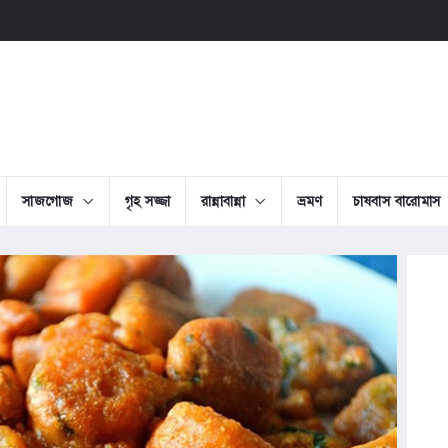
সাজগোজ
গৃহ সজ্জা
রান্নাবান্না
ভ্রমণ
চাষবাস বারোমাস