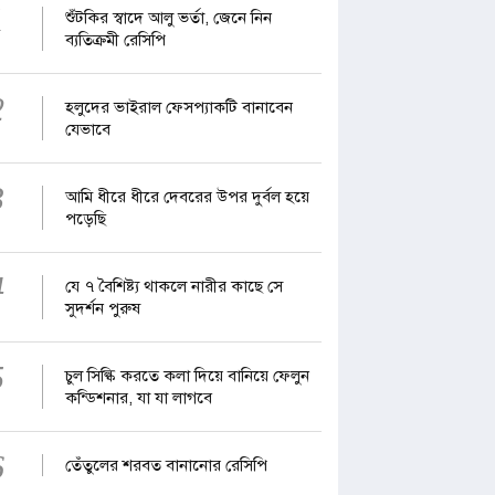
1
শুঁটকির স্বাদে আলু ভর্তা, জেনে নিন
ব্যতিক্রমী রেসিপি
2
হলুদের ভাইরাল ফেসপ্যাকটি বানাবেন
যেভাবে
3
আমি ধীরে ধীরে দেবরের উপর দুর্বল হয়ে
পড়েছি
4
যে ৭ বৈশিষ্ট্য থাকলে নারীর কাছে সে
সুদর্শন পুরুষ
5
চুল সিল্কি করতে কলা দিয়ে বানিয়ে ফেলুন
কন্ডিশনার, যা যা লাগবে
6
তেঁতুলের শরবত বানানোর রেসিপি