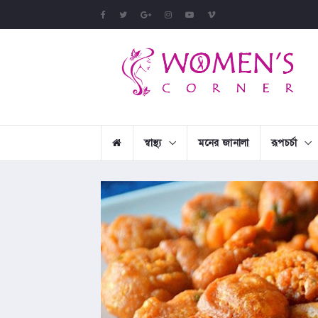
স্বাস্থ্য
মনের জানালা
রূপচর্চা