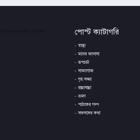
পোস্ট ক্যাটাগরি
ts by womens_corner1
স্বাস্থ্য
মনের জানালা
রূপচর্চা
সাজগোজ
গৃহ সজ্জা
রান্নাবান্না
ভ্রমণ
পাঠকের গল্প
সফলদের কথা