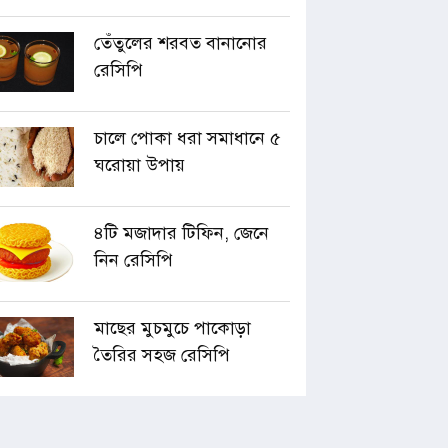
তেঁতুলের শরবত বানানোর
রেসিপি
চালে পোকা ধরা সমাধানে ৫
ঘরোয়া উপায়
৪টি মজাদার টিফিন, জেনে
নিন রেসিপি
মাছের মুচমুচে পাকোড়া
তৈরির সহজ রেসিপি