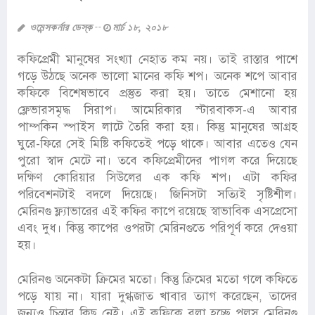
ওমেন্সকর্নার ডেস্ক
মার্চ ১৮, ২০১৮
কফিপ্রেমী মানুষের সংখ্যা নেহাত কম নয়। তাই রাস্তার পাশে
গড়ে উঠছে অনেক ভালো মানের কফি শপ। অনেক শপে আবার
কফিকে বিশেষভাবে প্রস্তুত করা হয়। তাতে মেশানো হয়
ফ্লেভারসমৃদ্ধ সিরাপ। আমেরিকার স্টারবাকস-এ আবার
পাম্পকিন স্পাইস লাটে তৈরি করা হয়। কিন্তু মানুষের আগ্রহ
ঘুরে-ফিরে সেই মিষ্টি কফিতেই পড়ে থাকে। আবার এতেও যেন
পুরো স্বাদ মেটে না। তবে কফিপ্রেমীদের পাগল করে দিয়েছে
দক্ষিণ কোরিয়ার সিউলের এক কফি শপ। এটা কফির
পরিবেশনটাই বদলে দিয়েছে। জিনিসটা সত্যিই সৃষ্টিশীল।
মেরিনগু ফ্ল্যাভারের এই কফির কাপে রয়েছে স্বাভাবিক এসপ্রেসো
এবং দুধ। কিন্তু কাপের ওপরটা মেরিনগুতে পরিপূর্ণ করে দেওয়া
হয়।
মেরিনগু অনেকটা ক্রিমের মতো। কিন্তু ক্রিমের মতো গলে কফিতে
পড়ে যায় না। যারা দুগ্ধজাত খাবার ত্যাগ করেছেন, তাদের
জন্যও চিন্তার কিছু নেই। এই কফিকে বলা হচ্ছে পলস মেরিনগু