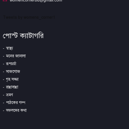
Tweets by womens_corner1
পোস্ট ক্যাটাগরি
স্বাস্থ্য
মনের জানালা
রূপচর্চা
সাজগোজ
গৃহ সজ্জা
রান্নাবান্না
ভ্রমণ
পাঠকের গল্প
সফলদের কথা