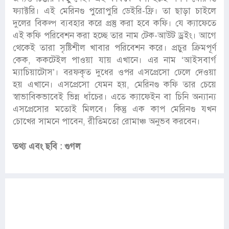
ফ্যাক্টরি। এই মেরিনগু পুরোপুরি ডেইরি-ফ্রি। তা ছাড়া চাইলে
দুলের বিকল্প ব্যবহার করে প্রস্তু করা হবে কফি। যে ক্যাফেতে
এই কফি পরিবেশন করা হচ্ছে তার নাম টেক-আউট ড্রইং। আগে
থেকেই তারা সৃষ্টিশীল খাবার পরিবেশন করে। প্রচুর ক্রিমপূর্ণ
কেক, ককটেইল পাওয়া যায় এখানে। এর নাম ‘আইসবার্গ
ম্যাচিয়াটোস’। বরফকৃত দুধের ওপর এসপ্রেসো ঢেলে দেওয়া
হয় এখানে। এসপ্রেসো যেমন হয়, মেরিনগু কফি তার চেয়ে
স্বাভাবিকভাবেই ভিন্ন ধাঁচের। এতে ক্যাফেইন বা চিনি অন্যান্য
এসপ্রেসোর মতোই মিলবে। কিন্তু এক কাপ মেরিনগু যখন
চোখের সামনে পাবেন, রীতিমতো রোমাঞ্চ অনুভব করবেন।
তথ্য এবং ছবি : গুগল