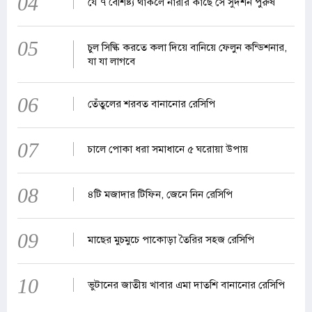
04
যে ৭ বৈশিষ্ট্য থাকলে নারীর কাছে সে সুদর্শন পুরুষ
05
চুল সিল্কি করতে কলা দিয়ে বানিয়ে ফেলুন কন্ডিশনার,
যা যা লাগবে
06
তেঁতুলের শরবত বানানোর রেসিপি
07
চালে পোকা ধরা সমাধানে ৫ ঘরোয়া উপায়
08
৪টি মজাদার টিফিন, জেনে নিন রেসিপি
09
মাছের মুচমুচে পাকোড়া তৈরির সহজ রেসিপি
10
ভুটানের জাতীয় খাবার এমা দাতশি বানানোর রেসিপি