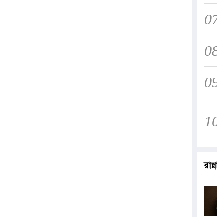
0
0
0
1
রান্ন