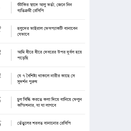
1
শুঁটকির স্বাদে আলু ভর্তা, জেনে নিন
ব্যতিক্রমী রেসিপি
2
হলুদের ভাইরাল ফেসপ্যাকটি বানাবেন
যেভাবে
3
আমি ধীরে ধীরে দেবরের উপর দুর্বল হয়ে
পড়েছি
4
যে ৭ বৈশিষ্ট্য থাকলে নারীর কাছে সে
সুদর্শন পুরুষ
5
চুল সিল্কি করতে কলা দিয়ে বানিয়ে ফেলুন
কন্ডিশনার, যা যা লাগবে
6
তেঁতুলের শরবত বানানোর রেসিপি