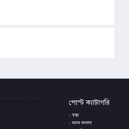
পোস্ট ক্যাটাগরি
ts by womens_corner1
স্বাস্থ্য
মনের জানালা