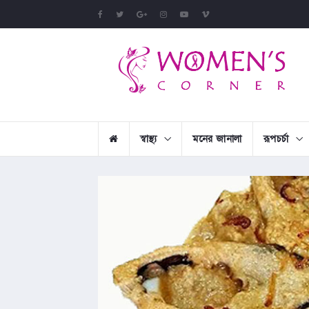
স্বাস্থ্য
মনের জানালা
রূপচর্চা