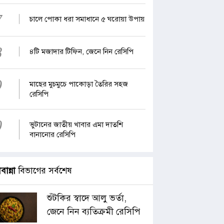
7
চালে পোকা ধরা সমাধানে ৫ ঘরোয়া উপায়
8
৪টি মজাদার টিফিন, জেনে নিন রেসিপি
9
মাছের মুচমুচে পাকোড়া তৈরির সহজ
রেসিপি
0
ভুটানের জাতীয় খাবার এমা দাতশি
বানানোর রেসিপি
াবান্না
বিভাগের সর্বশেষ
শুঁটকির স্বাদে আলু ভর্তা,
জেনে নিন ব্যতিক্রমী রেসিপি