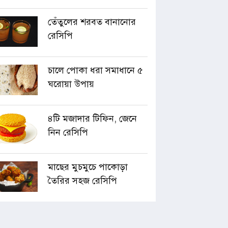
তেঁতুলের শরবত বানানোর
রেসিপি
চালে পোকা ধরা সমাধানে ৫
ঘরোয়া উপায়
৪টি মজাদার টিফিন, জেনে
নিন রেসিপি
মাছের মুচমুচে পাকোড়া
তৈরির সহজ রেসিপি