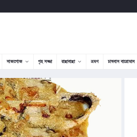
সাজগোজ
গৃহ সজ্জা
রান্নাবান্না
ভ্রমণ
চাষবাস বারোমাস