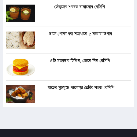
তেঁতুলের শরবত বানানোর রেসিপি
চালে পোকা ধরা সমাধানে ৫ ঘরোয়া উপায়
৪টি মজাদার টিফিন, জেনে নিন রেসিপি
মাছের মুচমুচে পাকোড়া তৈরির সহজ রেসিপি