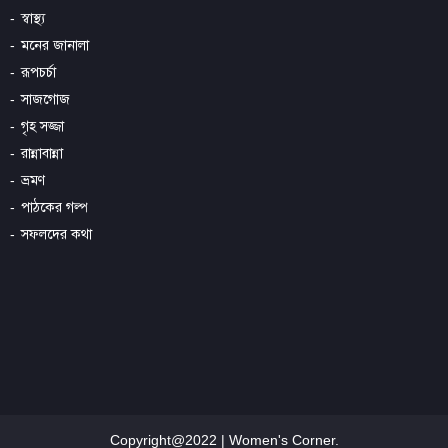
স্বাস্থ্য
মনের জানালা
রূপচর্চা
সাজগোজ
গৃহ সজ্জা
রান্নাবান্না
ভ্রমণ
পাঠকের গল্প
সফলদের কথা
Copyright@2022 | Women's Corner.