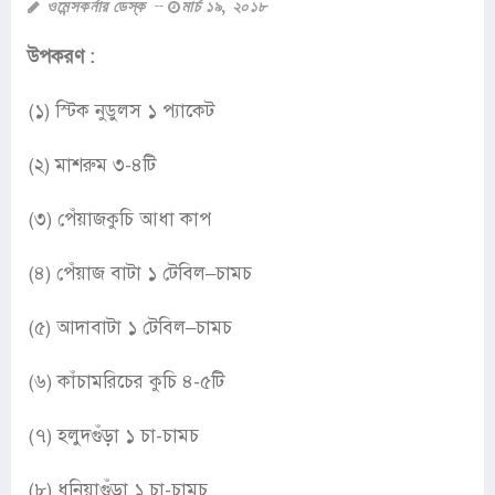
ওমেন্সকর্নার ডেস্ক
মার্চ ১৯, ২০১৮
উপকরণ :
(১) স্টিক নুডুলস ১ প্যাকেট
(২) মাশরুম ৩-৪টি
(৩) পেঁয়াজকুচি আধা কাপ
(৪) পেঁয়াজ বাটা ১ টেবিল–চামচ
(৫) আদাবাটা ১ টেবিল–চামচ
(৬) কাঁচামরিচের কুচি ৪-৫টি
(৭) হলুদগুঁড়া ১ চা-চামচ
(৮) ধনিয়াগুঁড়া ১ চা-চামচ