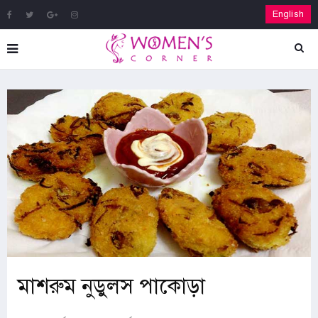
English
মাশরুম নুডুলস পাকোড়া