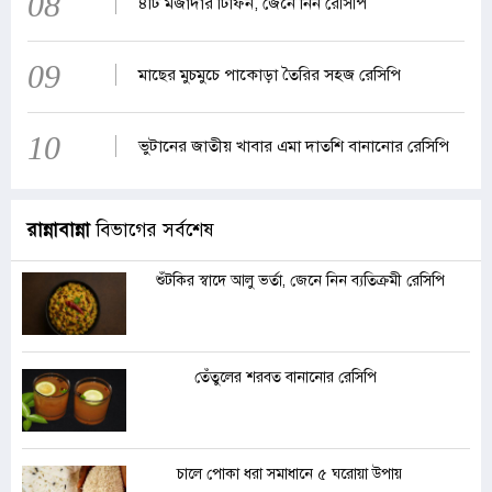
08
৪টি মজাদার টিফিন, জেনে নিন রেসিপি
09
মাছের মুচমুচে পাকোড়া তৈরির সহজ রেসিপি
10
ভুটানের জাতীয় খাবার এমা দাতশি বানানোর রেসিপি
রান্নাবান্না
বিভাগের সর্বশেষ
শুঁটকির স্বাদে আলু ভর্তা, জেনে নিন ব্যতিক্রমী রেসিপি
তেঁতুলের শরবত বানানোর রেসিপি
চালে পোকা ধরা সমাধানে ৫ ঘরোয়া উপায়