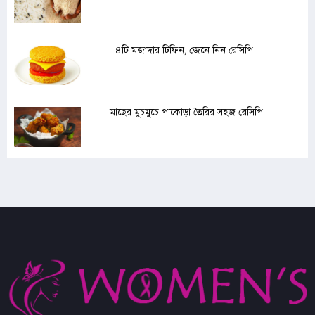
৪টি মজাদার টিফিন, জেনে নিন রেসিপি
মাছের মুচমুচে পাকোড়া তৈরির সহজ রেসিপি