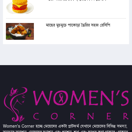
মাছের মুচমুচে পাকোড়া তৈরির সহজ রেসিপি
Women's Corner হচ্ছে মেয়েদের একটা প্লাটফর্ম যেখানে মেয়েদের বিভিন্ন সমস্যা,