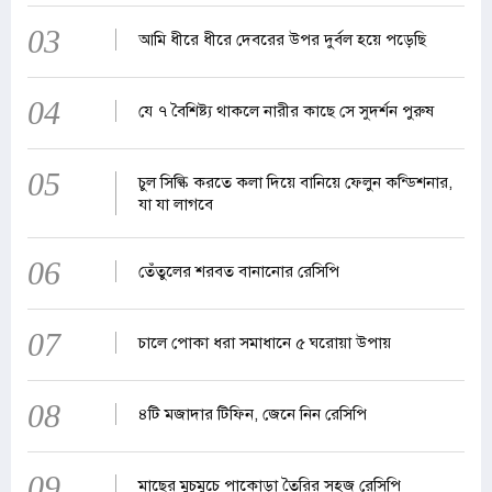
03
আমি ধীরে ধীরে দেবরের উপর দুর্বল হয়ে পড়েছি
04
যে ৭ বৈশিষ্ট্য থাকলে নারীর কাছে সে সুদর্শন পুরুষ
05
চুল সিল্কি করতে কলা দিয়ে বানিয়ে ফেলুন কন্ডিশনার,
যা যা লাগবে
06
তেঁতুলের শরবত বানানোর রেসিপি
07
চালে পোকা ধরা সমাধানে ৫ ঘরোয়া উপায়
08
৪টি মজাদার টিফিন, জেনে নিন রেসিপি
09
মাছের মুচমুচে পাকোড়া তৈরির সহজ রেসিপি