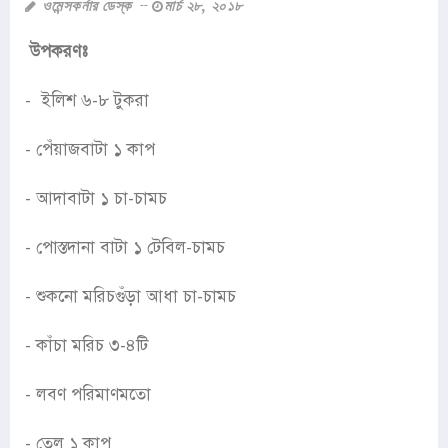
ওমেন্সকর্নার ডেস্ক
মার্চ ২৮, ২০১৮
উপকরণঃ
- ইলিশ ৬-৮ টুকরা
- পেঁয়াজবাটা ১ কাপ
- আদাবাটা ১ চা-চামচ
- পোস্তদানা বাটা ১ টেবিল-চামচ
- শুকনো মরিচগুঁড়া আধা চা-চামচ
- কাঁচা মরিচ ৩-৪টি
- লবণ পরিমাণমতো
- তেল ১ কাপ