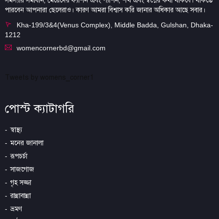
সমস্যার সমাধান, মেয়েদের ফ্যাশন এবং প্যাশন, শখ এবং স্বপ্নের কথা থাকবে। থাকতে
পারবেন আপনারা ছেলেরাও। কারণ আমরা বিশ্বাস করি জানার অধিকার আছে সবার।
Kha-199/3&4(Venus Complex), Middle Badda, Gulshan, Dhaka-
1212
womencornerbd@gmail.com
Tweets by womens_corner1
পোস্ট ক্যাটাগরি
স্বাস্থ্য
মনের জানালা
রূপচর্চা
সাজগোজ
গৃহ সজ্জা
রান্নাবান্না
ভ্রমণ