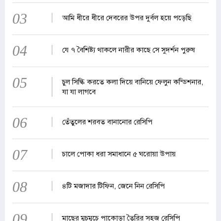
03
আমি ধীরে ধীরে দেবরের উপর দুর্বল হয়ে পড়েছি
04
যে ৭ বৈশিষ্ট্য থাকলে নারীর কাছে সে সুদর্শন পুরুষ
05
চুল সিল্কি করতে কলা দিয়ে বানিয়ে ফেলুন কন্ডিশনার,
যা যা লাগবে
06
তেঁতুলের শরবত বানানোর রেসিপি
07
চালে পোকা ধরা সমাধানে ৫ ঘরোয়া উপায়
08
৪টি মজাদার টিফিন, জেনে নিন রেসিপি
09
মাছের মুচমুচে পাকোড়া তৈরির সহজ রেসিপি