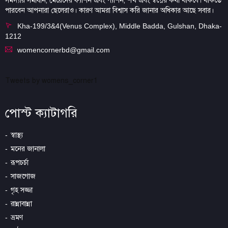
সমস্যার সমাধান, মেয়েদের ফ্যাশন এবং প্যাশন, শখ এবং স্বপ্নের কথা থাকবে। থাকতে
পারবেন আপনারা ছেলেরাও। কারণ আমরা বিশ্বাস করি জানার অধিকার আছে সবার।
Kha-199/3&4(Venus Complex), Middle Badda, Gulshan, Dhaka-
1212
womencornerbd@gmail.com
Tweets by womens_corner1
পোস্ট ক্যাটাগরি
স্বাস্থ্য
মনের জানালা
রূপচর্চা
সাজগোজ
গৃহ সজ্জা
রান্নাবান্না
ভ্রমণ