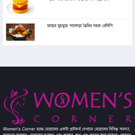
মাছের মুচমুচে পাকোড়া তৈরির সহজ রেসিপি
Women's Corner হচ্ছে মেয়েদের একটা প্লাটফর্ম যেখানে মেয়েদের বিভিন্ন সমস্যা,