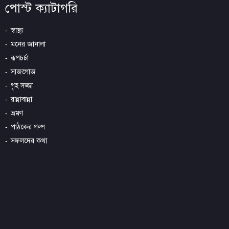
পোস্ট ক্যাটাগরি
স্বাস্থ্য
মনের জানালা
রূপচর্চা
সাজগোজ
গৃহ সজ্জা
রান্নাবান্না
ভ্রমণ
পাঠকের গল্প
সফলদের কথা