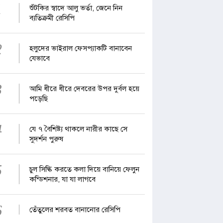
1
শুঁটকির স্বাদে আলু ভর্তা, জেনে নিন
ব্যতিক্রমী রেসিপি
2
হলুদের ভাইরাল ফেসপ্যাকটি বানাবেন
যেভাবে
3
আমি ধীরে ধীরে দেবরের উপর দুর্বল হয়ে
পড়েছি
4
যে ৭ বৈশিষ্ট্য থাকলে নারীর কাছে সে
সুদর্শন পুরুষ
5
চুল সিল্কি করতে কলা দিয়ে বানিয়ে ফেলুন
কন্ডিশনার, যা যা লাগবে
6
তেঁতুলের শরবত বানানোর রেসিপি