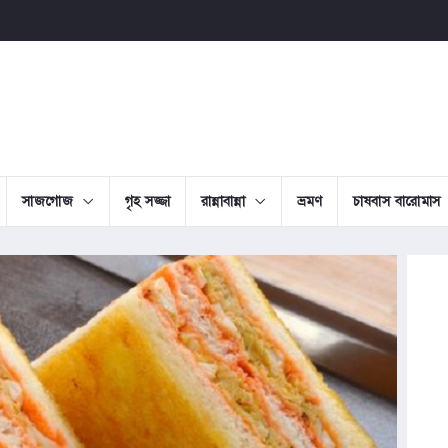
সাজগোজ
গৃহ সজ্জা
রান্নাবান্না
ভ্রমণ
চাষবাস বারোমাস