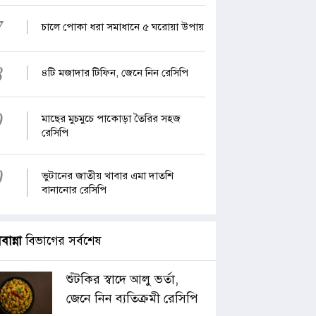
7
চালে পোকা ধরা সমাধানে ৫ ঘরোয়া উপায়
8
৪টি মজাদার টিফিন, জেনে নিন রেসিপি
9
মাছের মুচমুচে পাকোড়া তৈরির সহজ
রেসিপি
0
ভুটানের জাতীয় খাবার এমা দাতশি
বানানোর রেসিপি
াবান্না
বিভাগের সর্বশেষ
শুঁটকির স্বাদে আলু ভর্তা,
জেনে নিন ব্যতিক্রমী রেসিপি