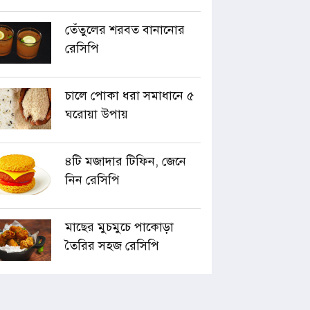
তেঁতুলের শরবত বানানোর
রেসিপি
চালে পোকা ধরা সমাধানে ৫
ঘরোয়া উপায়
৪টি মজাদার টিফিন, জেনে
নিন রেসিপি
মাছের মুচমুচে পাকোড়া
তৈরির সহজ রেসিপি