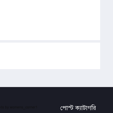
পোস্ট ক্যাটাগরি
ts by womens_corner1