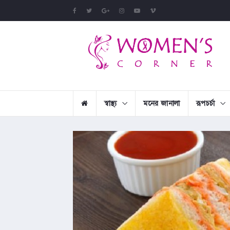
স্বাস্থ্য
মনের জানালা
রূপচর্চা