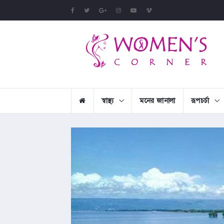
স্বাস্থ্য
মনের জানালা
রূপচর্চা