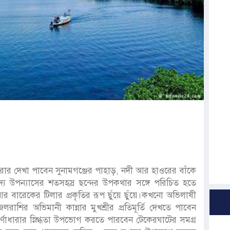
রার দেখা পাবেন সুনামগঞ্জের পাহাড়, নদী আর হাওরের বাঁকে
দ্য উপন্যাসের শতসহস্র ছন্দের উপকথার সঙ্গে পরিচিত হতে
আর বারেকের টিলার প্রকৃতির রূপ ছুঁয়ে ছুঁয়ে।কখনো অভিলাষী
লরাশির অভিমানী কান্নার মুখশ্রীর প্রতিমূর্তি দেখতে পাবেন
র্ণাধারার স্নিগ্ধতা উপভোগ করতে পারবেন টেকেরঘাটের সমগ্র