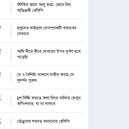
1
শুঁটকির স্বাদে আলু ভর্তা, জেনে নিন
ব্যতিক্রমী রেসিপি
2
হলুদের ভাইরাল ফেসপ্যাকটি বানাবেন
যেভাবে
3
আমি ধীরে ধীরে দেবরের উপর দুর্বল হয়ে
পড়েছি
4
যে ৭ বৈশিষ্ট্য থাকলে নারীর কাছে সে
সুদর্শন পুরুষ
5
চুল সিল্কি করতে কলা দিয়ে বানিয়ে ফেলুন
কন্ডিশনার, যা যা লাগবে
6
তেঁতুলের শরবত বানানোর রেসিপি