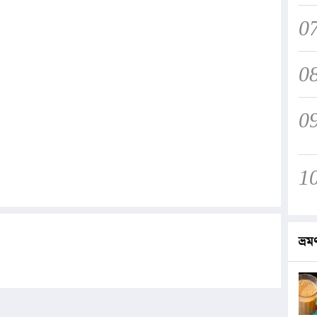
0
0
0
1
ভ্রম