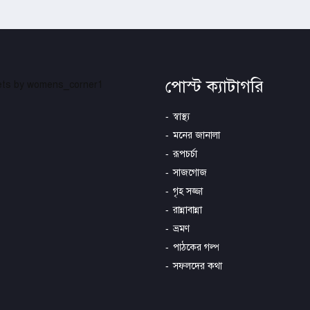
পোস্ট ক্যাটাগরি
ts by womens_corner1
স্বাস্থ্য
মনের জানালা
রূপচর্চা
সাজগোজ
গৃহ সজ্জা
রান্নাবান্না
ভ্রমণ
পাঠকের গল্প
সফলদের কথা