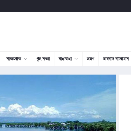
সাজগোজ
গৃহ সজ্জা
রান্নাবান্না
ভ্রমণ
চাষবাস বারোমাস