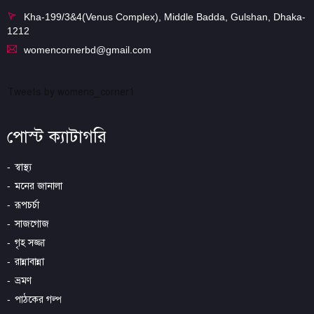
Kha-199/3&4(Venus Complex), Middle Badda, Gulshan, Dhaka-
1212
womencornerbd@gmail.com
Tweets by womens_corner1
পোস্ট ক্যাটাগরি
স্বাস্থ্য
মনের জানালা
রূপচর্চা
সাজগোজ
গৃহ সজ্জা
রান্নাবান্না
ভ্রমণ
পাঠকের গল্প