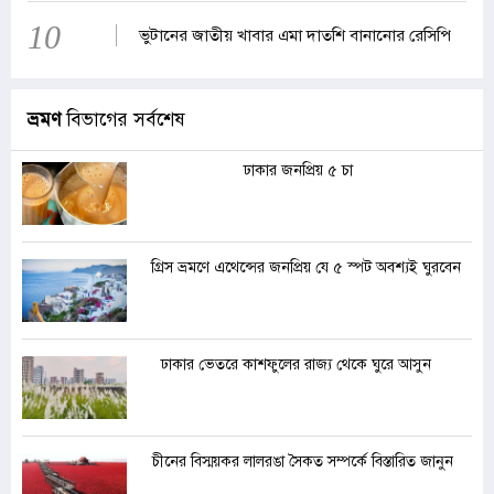
10
ভুটানের জাতীয় খাবার এমা দাতশি বানানোর রেসিপি
ভ্রমণ
বিভাগের সর্বশেষ
ঢাকার জনপ্রিয় ৫ চা
গ্রিস ভ্রমণে এথেন্সের জনপ্রিয় যে ৫ স্পট অবশ্যই ঘুরবেন
ঢাকার ভেতরে কাশফুলের রাজ্য থেকে ঘুরে আসুন
চীনের বিস্ময়কর লালরঙা সৈকত সম্পর্কে বিস্তারিত জানুন