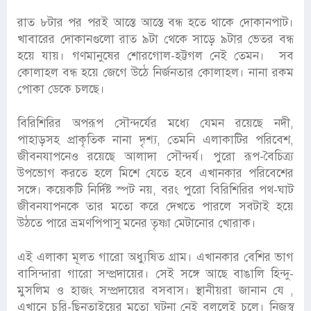
রাত ৮টার পর পরই আস্তে আস্তে বন্ধ হতে থাকে দোকানপাট।
খাবারের দোকানগুলো রাত ৯টা থেকে সাড়ে ৯টার ভেতর বন্ধ
হয়ে যায়। গণমানুষের শোরগোল-হট্টগল নেই তেমন। সব
কোলাহল বন্ধ হয়ে জেগে উঠে নির্জনতার কোলাহল। নানা রকম
পোকা ডেকে চলছে।
বিরিশিরির অপরূপ সৌন্দর্যের মধ্যে যেমন রয়েছে নদী,
পাহাড়সহ প্রাকৃতিক নানা দৃশ্য, তেমনি এলাকাটির পরিবেশ,
জীবনযাপনেও রয়েছে আলাদা সৌন্দর্য। পুরো রূপ-বৈচিত্র্য
উপভোগ করতে হলে মিশে যেতে হবে এখানকার পরিবেশের
সঙ্গে। কয়েকটি নির্দিষ্ট স্পট নয়, বরং পুরো বিরিশিরির পথ-ঘাট
জীবনযাপনকে তার মতো করে দেখতে পারলে সবটাই হয়ে
উঠতে পারে ভ্রমণপিপাসু মনের তৃষ্ণা মেটানোর খোরাক।
এই এলাকা মূলত গারো অধ্যুষিত গ্রাম। এখানকার বেশির ভাগ
বাসিন্দারা গারো সম্প্রদায়ের। সেই সঙ্গে আছে বাঙালি হিন্দু-
মুসলিম ও হাজং সম্প্রদায়ের বসবাস। স্থানীয়রা জানান যে ,
এখানে চুরি-ছিনতাইয়ের মতো ঘটনা নেই বললেই চলে। নিজস্ব