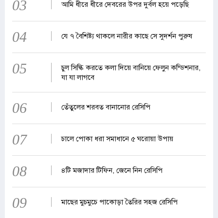
03
আমি ধীরে ধীরে দেবরের উপর দুর্বল হয়ে পড়েছি
04
যে ৭ বৈশিষ্ট্য থাকলে নারীর কাছে সে সুদর্শন পুরুষ
05
চুল সিল্কি করতে কলা দিয়ে বানিয়ে ফেলুন কন্ডিশনার,
যা যা লাগবে
06
তেঁতুলের শরবত বানানোর রেসিপি
07
চালে পোকা ধরা সমাধানে ৫ ঘরোয়া উপায়
08
৪টি মজাদার টিফিন, জেনে নিন রেসিপি
09
মাছের মুচমুচে পাকোড়া তৈরির সহজ রেসিপি