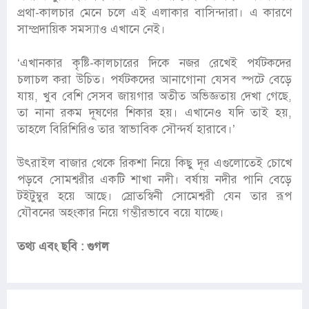
প্রথা-কালচার মেনে চলে এই এলাকার বাসিন্দারা। এ কারণে
সাম্প্রদায়িক সমস্যাও এখানে নেই।
‘এখানকার কৃষ্টি-কালচারের দিকে নজর রেখেই পর্যটকদের
চলাচল করা উচিত। পর্যটকদের আনাগোনা যেসব স্পটে বেড়ে
যায়, খুব বেশি সেসব জায়গার অতীত অভিজ্ঞতায় দেখা গেছে,
তা নানা রকম দূষণের শিকার হয়। এখানেও যদি তাই হয়,
তাহলে বিরিশিরিও তার স্বাভাবিক সৌন্দর্য হারাবে।’
উৎরাইল বাজার থেকে রিকশা নিয়ে কিছু দূর এগুলোতেই চোখে
পড়বে সোমশ্বরীর একটি শাখা নদী। বর্ষায় নদীর পানি বেড়ে
টইটুম্বুর হয়ে আছে। স্রোতস্বিনী সোমেশ্বরী যেন তার রূপ
যৌবনের অহংকার নিয়ে গম্ভীরভাবে বয়ে যাচ্ছে।
তথ্য এবং ছবি : গুগল