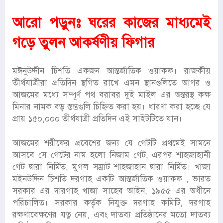
আরো পড়ুনঃ
ঘরের কাজের মাধ্যমেই
গড়ে তুলন আকর্ষণীয় ফিগার
মঈনুউদ্দীন চিশতি একজন আন্তর্জাতিক ওয়াকফ। রাজকীয়
তীর্থযাত্রীরা প্রতিদিন স্থগিত রাখে এমন স্থানগুলিতে আগর ও
আজমের মধ্যে সম্পূর্ণ পথ বরাবর দুই মাইল এর অন্তরস্থ কক্ষ
মিনার নামক বড় স্তম্ভগুলি চিহ্নিত করা হয়। ধারণা করা হচ্ছে যে
প্রায় ১৫০,০০০ তীর্থযাত্রী প্রতিদিন এই সাইটটিতে যান।
আজমের শরীফের প্রবেশের জন্য যে গেটটি প্রথমেই সামনে
আসবে সে গেটের নাম হলো নিজাম গেট, এরপর শাহজাহানী
গেট দ্বারা নির্মিত, মুগল সম্রাট শাহজাহান দ্বারা নির্মিত। খাজা
মইনউদ্দিন চিশতি দরগাহ একটি আন্তর্জাতিক ওয়াকফ , ভারত
সরকার এর দারগাহ খাজা সাহেব আইন, ১৯৫৫ এর অধীনে
পরিচালিত। সরকার কর্তৃক নিযুক্ত দরগাহ কমিটি, দরগাহ
রক্ষণাবেক্ষণের যত্ন নেয়, এবং দাতব্য প্রতিষ্ঠানের মতো দাতব্য