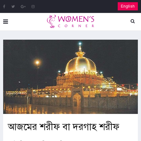
English
আজমের শরীফ বা দরগাহ শরীফ