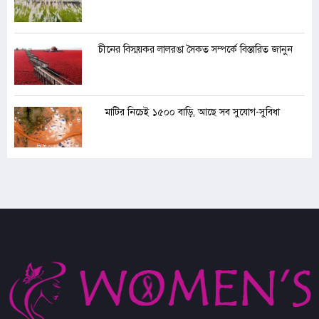
চীনের বিস্ময়কর লালরঙা সৈকত সম্পর্কে বিস্তারিত জানুন
মাটির নিচেই ১৫০০ বাড়ি, আছে সব সুযোগ-সুবিধা