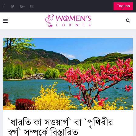
English
‍‍`ধারতি কা সওয়ার্গ‍‍` বা ‍‍`পৃথিবীর
স্বর্গ‍‍` সম্পর্কে বিস্তারিত