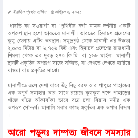
ইয়াসিন প্রধান সাজিদ
এপ্রিল ৬, ২০২১
“ধারতি কা সওয়ার্গ” বা “পৃথিবীর স্বর্গ” নামক দর্শনীয় একটি
অপরুপ স্থান হলো ভারতের মানালী। ভারতের হিমাচল প্রদেশের
কুলু জেলায় এটির অবস্থান। সমুদ্রপৃষ্ঠ থেকে মানালী এর উচ্চতা
২,০৫০ মিটার বা ৬,৭২৬ ফিট এবং হিমাচল প্রদেশের রাজধানী
শিমলা থেকে এর দূরত্ব ২৭০ কি.মি. বা ১৬৮ মাইল। মানালী
স্থানটি প্রকৃতির অপরূপ সাজে সজ্জিত, যা দেখতে দেখতে হারিয়ে
যাওয়া যায় প্রকৃতির মাঝে।
মানালীতে এলে দেখা যাবে উঁচু নিচু বরফ আর পাথুরে পাহাড়ের
এক অপূর্ব সমাহার আর সাথে রয়েছে কূলকূল শব্দে পাহাড়ের
খাঁজে খাঁজে আঁকাবাঁকা ভাবে বয়ে চলা বিয়াস নদীর এক
অপরূপ সৌন্দর্য। মানালি সবার কাছে প্রকৃতির এক অপার বিস্ময়
।
আরো পড়ুনঃ
দাম্পত্য জীবনে সমস্যার