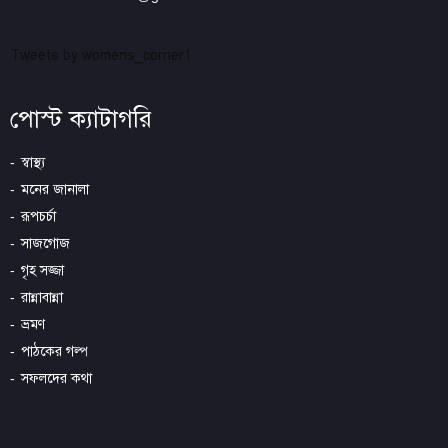
Tweets by womens_corner1
পোস্ট ক্যাটাগরি
স্বাস্থ্য
মনের জানালা
রূপচর্চা
সাজগোজ
গৃহ সজ্জা
রান্নাবান্না
ভ্রমণ
পাঠকের গল্প
সফলদের কথা