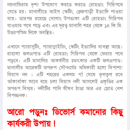
নয়নাভিরাম দৃশ্য উপভোগ করতে করতে রোহতাং গিরিপথে
যেতে হয়। মানালীতে আইস স্কেটিং, স্লেজগাড়ী ইত্যাদি পাওয়া
যায়। তারপর রয়েছে সোলাং উপত্যকা এটি রোহতাং গিরিপথ
যাওয়ার পথে পড়ে এবং এর দূরত্ব মানালি শহর থেকে ১৪ কি.মি.
উত্তরপশ্চিম দিকে অবস্থিত।
এখানে প্যারাসুটিং, প্যারাগ্লাইডিং, স্কেটিং ইত্যাদির ব্যবস্থা আছে।
রাহালা জলপ্রপাত এটি রোহতাং গিরিপথ থেকে ফেরার পথে
পড়বে। এটি মানালির আকর্ষনীয় চমৎকার একটি জলপ্রপাত।
মানালীর আরেকটি অপরুপ সৌন্দর্যের অধিকারী হলো বিপাশা/
বিয়াস নদ । এটি শহরের একদম গাঁ ঘেষে কূলকুল রবে
আঁকাবাঁকা ভাবে বয়ে চলা বিয়াস নদী আসলেই প্রকৃতির এক
অপরূপ বিস্ময়। নদীটির পানি ভীষণ ঠাণ্ডা আর এর স্রোত বেশ
বিপজ্জনক।
আরো পড়ুনঃ
ডিভোর্স কমানোর কিছু
কার্যকরী উপায় !