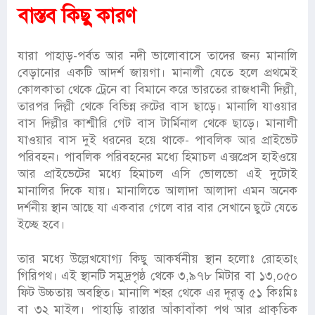
বাস্তব কিছু কারণ
যারা পাহাড়-পর্বত আর নদী ভালোবাসে তাদের জন্য মানালি
বেড়ানোর একটি আদর্শ জায়গা। মানালী যেতে হলে প্রথমেই
কোলকাতা থেকে ট্রেনে বা বিমানে করে ভারতের রাজধানী দিল্লী,
তারপর দিল্লী থেকে বিভিন্ন রুটের বাস ছাড়ে। মানালি যাওয়ার
বাস দিল্লীর কাশ্মীরি গেট বাস টার্মিনাল থেকে ছাড়ে। মানালী
যাওয়ার বাস দুই ধরনের হয়ে থাকে- পাবলিক আর প্রাইভেট
পরিবহন। পাবলিক পরিবহনের মধ্যে হিমাচল এক্সপ্রেস হাইওয়ে
আর প্রাইভেটের মধ্যে হিমাচল এসি ভোলভো এই দুটোই
মানালির দিকে যায়। মানালিতে আলাদা আলাদা এমন অনেক
দর্শনীয় স্থান আছে যা একবার গেলে বার বার সেখানে ছুটে যেতে
ইচ্ছে হবে।
তার মধ্যে উল্লেখযোগ্য কিছু আকর্ষনীয় স্থান হলোঃ রোহতাং
গিরিপথ। এই স্থানটি সমুদ্রপৃষ্ঠ থেকে ৩,৯৭৮ মিটার বা ১৩,০৫০
ফিট উচ্চতায় অবস্থিত। মানালি শহর থেকে এর দূরত্ব ৫১ কিঃমিঃ
বা ৩২ মাইল। পাহাড়ি রাস্তার আঁকাবাঁকা পথ আর প্রাকৃতিক