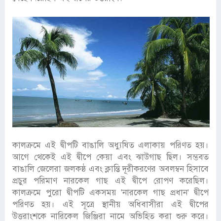
কালক্রমে এই দ্বীপটি বাঙালি অধ্যুষিত এলাকায় পরিণত হয়।
আগে থেকেই এই দ্বীপে কেয়া এবং ঝাউগাছ ছিল। সম্ভবত
বাঙালি জেলেরা জলকষ্ঠ এবং ক্লান্তি দূরীকরণের অবলম্বন হিসাবে
প্রচুর পরিমাণ নারকেল গাছ এই দ্বীপে রোপণ করেছিল।
কালক্রমে পুরো দ্বীপটি একসময় 'নারকেল গাছ প্রধান' দ্বীপে
পরিণত হয়। এই সূত্রে স্থানীয় অধিবাসীরা এই দ্বীপের
উত্তরাংশকে নারিকেল জিঞ্জিরা নামে অভিহিত করা শুরু করে।