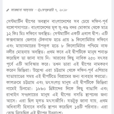
ফারজানা আক্তার
ফেব্রুয়ারি ৭, ২০১৮
সেন্টমার্টিন দ্বীপের অবস্থান বাংলাদেশের সব চেয়ে দক্ষিণ-পূর্ব
বঙ্গোপসাগরে। বাংলাদেশের মূল ভূ-খণ্ড বদর মোকাম থেকে মাত্র
১২ কিঃ মিঃ দক্ষিণে অবস্থিত। সেন্টমার্টিন একটি প্রবাল দ্বীপ। এটি
কক্সবাজার জেলার টেকনাফ হতে প্রায় ৯ কিলোমিটার দক্ষিণে
এবং মায়ানমারের উপকূল হতে ৮ কিলোমিটার পশ্চিমে নাফ
নদীর মোহনায় অবস্থিত। প্রথম কবে এই দ্বীপটিকে মানুষ শনাক্ত
করেছিল তা জানা যায় নি। আরবের কিছু নাবিক ২৫০ বৎসর
পূর্বে এটি আবিস্কার করে। তখন তারা এই দ্বীপের নামকরণ
করেন জিঞ্জিরা। উল্লেখ্য এরা চট্টগ্রাম থেকে দক্ষিণ-পূর্ব এশিয়ার
যাতায়াতের সময় এই দ্বীপটিতে বিশ্রামের জন্য ব্যবহার করতো।
কালক্রমে চট্টগ্রাম এবং তৎসংলগ্ন মানুষ এই দ্বীপটিকে জিঞ্জিরা
নামেই চিনতো। ১৮৯০ খ্রিষ্টাব্দের দিকে কিছু বাঙালি এবং
রাখাইন সম্প্রদায়ের মানুষ এই দ্বীপের বসতি স্থাপনের জন্য
আসে। এরা ছিল মূলত মৎস্যজীবি। যতটুকু জানা যায়, প্রথম
অধিবাসী হিসাবে বসতি স্থাপন করেছিল ১৩টি পরিবার। এরা
বেছে নিয়েছিল এই দ্বীপের উত্তরাংশ।