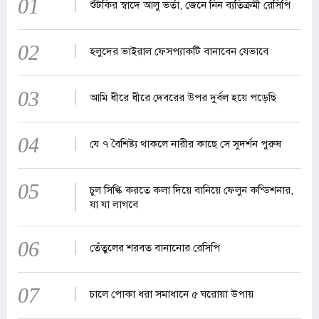
01
শুঁটকির স্বাদে আলু ভর্তা, জেনে নিন ব্যতিক্রমী রেসিপি
02
হলুদের ভাইরাল ফেসপ্যাকটি বানাবেন যেভাবে
03
আমি ধীরে ধীরে দেবরের উপর দুর্বল হয়ে পড়েছি
04
যে ৭ বৈশিষ্ট্য থাকলে নারীর কাছে সে সুদর্শন পুরুষ
05
চুল সিল্কি করতে কলা দিয়ে বানিয়ে ফেলুন কন্ডিশনার,
যা যা লাগবে
06
তেঁতুলের শরবত বানানোর রেসিপি
07
চালে পোকা ধরা সমাধানে ৫ ঘরোয়া উপায়