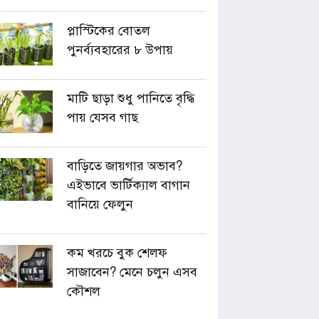
প্লাস্টিকের বোতল
পুনর্ব্যবহারের ৮ উপায়
মাটি ছাড়া শুধু পানিতে বৃদ্ধি
পায় যেসব গাছ
বাড়িতে জায়গার অভাব?
এইভাবে ভার্টিক্যাল বাগান
বানিয়ে ফেলুন
কম খরচে বুক শেলফ
সাজাবেন? মেনে চলুন এসব
কৌশল