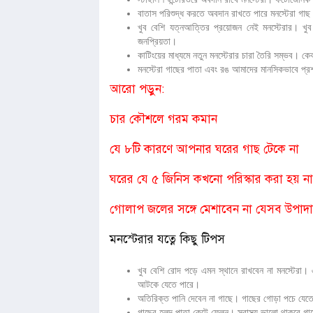
বাতাস পরিশুদ্ধ করতে অবদান রাখতে পারে মনস্টেরা গাছ
খুব বেশি যত্নআত্তির প্রয়োজন নেই মনস্টেরার। খু
জনপ্রিয়তা।
কাটিংয়ের মাধ্যমে নতুন মনস্টেরার চারা তৈরি সম্ভব।
মনস্টেরা গাছের পাতা এবং রঙ আমাদের মানসিকভাবে প্র
আরো পড়ুন:
চার কৌশলে গরম কমান
যে ৮টি কারণে আপনার ঘরের গাছ টেকে না
ঘরের যে ৫ জিনিস কখনো পরিস্কার করা হয় না
গোলাপ জলের সঙ্গে মেশাবেন না যেসব উপাদ
মনস্টেরার যত্নে কিছু টিপস
খুব বেশি রোদ পড়ে এমন স্থানে রাখবেন না মনস্টেরা। 
আটকে যেতে পারে।
অতিরিক্ত পানি দেবেন না গাছে। গাছের গোড়া পচে যেত
গাছের হলুদ পাতা কেটে ফেলুন। স্বাস্থ্য ভালো থাকবে 