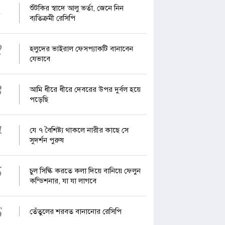
1
শুঁটকির স্বাদে আলু ভর্তা, জেনে নিন
ব্যতিক্রমী রেসিপি
2
হলুদের ভাইরাল ফেসপ্যাকটি বানাবেন
যেভাবে
3
আমি ধীরে ধীরে দেবরের উপর দুর্বল হয়ে
পড়েছি
4
যে ৭ বৈশিষ্ট্য থাকলে নারীর কাছে সে
সুদর্শন পুরুষ
5
চুল সিল্কি করতে কলা দিয়ে বানিয়ে ফেলুন
কন্ডিশনার, যা যা লাগবে
6
তেঁতুলের শরবত বানানোর রেসিপি