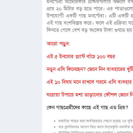
মনস্টেরা আমেরিকার গ্রীষ্মমন্ডলীয় অঞ্চলে ব
প্রায় ২০ মিটার বড় হতে পারে। এর পাতাগুলো
উপযোগী একটি গাছ মনস্টেরা। এটি একটি হাইব্র
এই গাছ বংশবিস্তার করে। ফলে এই প্রক্রিয়া যথ
কিনতে গেলে বেশ বড় অংকের টাকা গুণতে হয়
আরো পড়ুন:
এই ৫ ইনডোর প্ল্যান্ট বাঁচে ১০০ বছর
নতুন এসি কিনেছেন? জেনে নিন ব্যবহারের খুঁটি
এই ১০ বিষয় মনে রাখলে গরমে এসি ব্যবহার
ঘরোয়া উপায়ে মশা তাড়ানোর কৌশল জেনে 
কেন গাছপ্রেমীদের কাছে এই গাছ এত প্রিয়?
মনস্টেরা গাছের বহুল জনপ্রিয়তার পেছনে রয়েছে এর সু
ঘরে নান্দনিকতার আবেশ নিয়ে আসে দৈত্যাকৃতি মনস্টেরা 
স্টাইলিশ ইন্টেরিওরে অবদান রাখে মনস্টেরা। ফটোজেনিক 