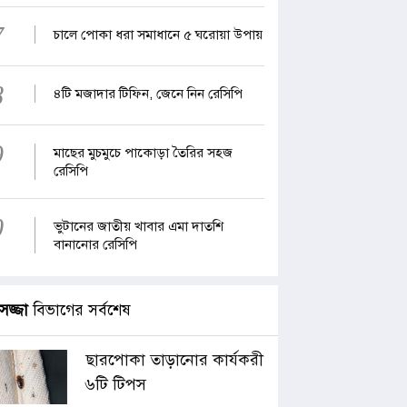
7
চালে পোকা ধরা সমাধানে ৫ ঘরোয়া উপায়
8
৪টি মজাদার টিফিন, জেনে নিন রেসিপি
9
মাছের মুচমুচে পাকোড়া তৈরির সহজ
রেসিপি
0
ভুটানের জাতীয় খাবার এমা দাতশি
বানানোর রেসিপি
সজ্জা
বিভাগের সর্বশেষ
ছারপোকা তাড়ানোর কার্যকরী
৬টি টিপস