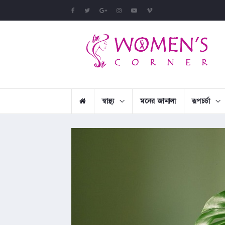
স্বাস্থ্য
মনের জানালা
রূপচর্চা