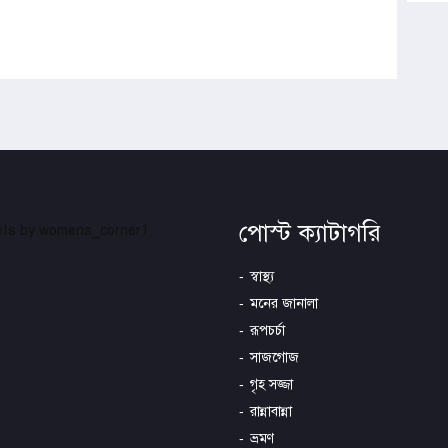
পোস্ট ক্যাটাগরি
ts by womens_corner1
স্বাস্থ্য
মনের জানালা
রূপচর্চা
সাজগোজ
গৃহ সজ্জা
রান্নাবান্না
ভ্রমণ