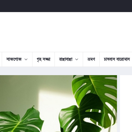
সাজগোজ
গৃহ সজ্জা
রান্নাবান্না
ভ্রমণ
চাষবাস বারোমাস