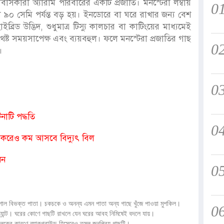
সবাসকারী অ্যারাম পরিবারের একটি প্রজাতি। মনস্টেরা লম্বায়
0
 ৯০ সেমি পর্যন্ত বড় হয়। ইনডোরে বা ঘরে রাখার জন্য বেশ
িড উদ্ভিদ, শুধুমাত্র টিস্যু কালচার বা কাটিংয়ের মাধ্যমেই
েষ্ট সময়সাপেক্ষ এবং ব্যয়বহুল। ফলে মনস্টেরা প্রজাতির গাছ
0
।
0
নাটি পদ্ধতি
0
 করেও কম আসবে বিদ্যুৎ বিল
নিন
0
বিশাল বিভক্ত পাতা। চকচকে ও অনন্য এমন পাতা অন্য গাছে খুঁজে পাওয়া মুশকিল।
0
প্ল্যান্ট। ঘরের কোণে গাছটি রাখলে যেন ঘরের আবহ নিমিষেই বদলে যায়।
লুকের কারণে ব্যাকগ্রাউন্ড হিসেবেও তুমুল জনপ্রিয় গাছটি।