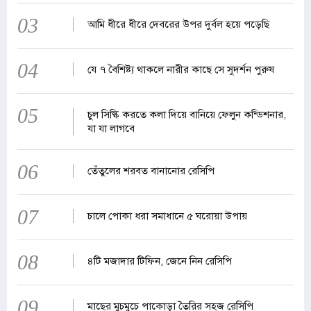
03
আমি ধীরে ধীরে দেবরের উপর দুর্বল হয়ে পড়েছি
04
যে ৭ বৈশিষ্ট্য থাকলে নারীর কাছে সে সুদর্শন পুরুষ
05
চুল সিল্কি করতে কলা দিয়ে বানিয়ে ফেলুন কন্ডিশনার,
যা যা লাগবে
06
তেঁতুলের শরবত বানানোর রেসিপি
07
চালে পোকা ধরা সমাধানে ৫ ঘরোয়া উপায়
08
৪টি মজাদার টিফিন, জেনে নিন রেসিপি
09
মাছের মুচমুচে পাকোড়া তৈরির সহজ রেসিপি