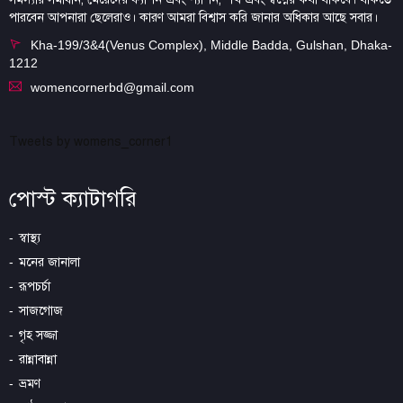
পারবেন আপনারা ছেলেরাও। কারণ আমরা বিশ্বাস করি জানার অধিকার আছে সবার।
Kha-199/3&4(Venus Complex), Middle Badda, Gulshan, Dhaka-
1212
womencornerbd@gmail.com
Tweets by womens_corner1
পোস্ট ক্যাটাগরি
স্বাস্থ্য
মনের জানালা
রূপচর্চা
সাজগোজ
গৃহ সজ্জা
রান্নাবান্না
ভ্রমণ