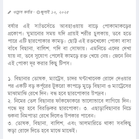
ওমেন্স কর্নার
জুলাই ১০, ২০২৫
বর্ষার এই স্যাঁতসেঁতে আবহাওয়ায় বাড়ে পোকামাকড়ের
প্রকোপ। ঘুমানোর সময় যদি প্রায়ই শরীর চুলকায়, তবে হতে
পারে এটি ছারপোকার কামড়। ছোট্ট এই রক্তখেকো পোকা বাসা
বাঁধে বিছানা, বালিশ, গদি বা সোফায়। এমনিতে এদের দেখা
যায় না, তবে সুযোগ পেলেই কামড়ে রক্ত খেয়ে নেয়। জেনে নিন
এই পোকা দূর করার কিছু টিপস।
১. বিছানার তোষক, ম্যাট্রেস, চাদর ঘণ্টাখানেক রোদে দেওয়ার
পর একটি বড় কর্পূরের টুকরো কাপড়ে মুড়ে বিছানা ও ম্যাট্রেসের
মাঝামাঝি রেখে দিন। বন্ধ হবে ছারপোকার উপদ্রব।
২. নিমের তেল বিছানার ফাঁকফোকরে ভালোভাবে লাগিয়ে দিন।
গন্ধে দূর হবে বিরক্তিকর ছারপোকা। ৩. এছাড়াবিছানার নিচে
শুকনা নিমপাতা রেখে দিলেও উপকার পাবেন।
৩. তোষক, বিছানা, বালিশ, এবং আলমারিতে থাকা সবকিছু
কড়া রোদে দিতে হবে মাঝে মাঝেই।