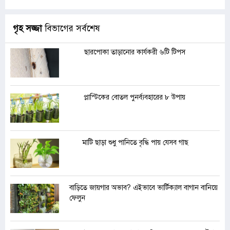
গৃহ সজ্জা
বিভাগের সর্বশেষ
ছারপোকা তাড়ানোর কার্যকরী ৬টি টিপস
প্লাস্টিকের বোতল পুনর্ব্যবহারের ৮ উপায়
মাটি ছাড়া শুধু পানিতে বৃদ্ধি পায় যেসব গাছ
বাড়িতে জায়গার অভাব? এইভাবে ভার্টিক্যাল বাগান বানিয়ে
ফেলুন