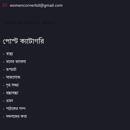
womencornerbd@gmail.com
Tweets by womens_corner1
পোস্ট ক্যাটাগরি
স্বাস্থ্য
মনের জানালা
রূপচর্চা
সাজগোজ
গৃহ সজ্জা
রান্নাবান্না
ভ্রমণ
পাঠকের গল্প
সফলদের কথা