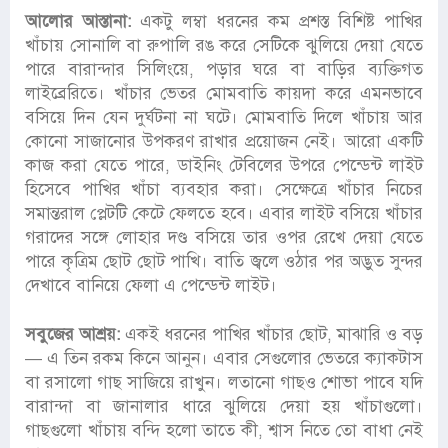
আলোর আস্তানা:
একটু লম্বা ধরনের কম প্রশস্ত বিশিষ্ট পাখির
খাঁচায় সোনালি বা রুপালি রঙ করে সেটিকে ঝুলিয়ে দেয়া যেতে
পারে বারান্দার সিলিংয়ে, পড়ার ঘরে বা বাড়ির ব্যক্তিগত
লাইব্রেরিতে। খাঁচার ভেতর মোমবাতি কায়দা করে এমনভাবে
বসিয়ে দিন যেন দুর্ঘটনা না ঘটে। মোমবাতি দিলে খাঁচায় আর
কোনো সাজানোর উপকরণ রাখার প্রয়োজন নেই। আরো একটি
কাজ করা যেতে পারে, ডাইনিং টেবিলের উপরে পেন্ডেন্ট লাইট
হিসেবে পাখির খাঁচা ব্যবহার করা। সেক্ষেত্রে খাঁচার নিচের
সমান্তরাল প্লেটটি কেটে ফেলতে হবে। এবার লাইট বসিয়ে খাঁচার
গরাদের সঙ্গে লোহার দণ্ড বসিয়ে তার ওপর রেখে দেয়া যেতে
পারে কৃত্রিম ছোট ছোট পাখি। বাতি জ্বলে ওঠার পর অদ্ভুত সুন্দর
দেখাবে বানিয়ে ফেলা এ পেন্ডেন্ট লাইট।
সবুজের আশ্রয়:
একই ধরনের পাখির খাঁচার ছোট, মাঝারি ও বড়
— এ তিন রকম কিনে আনুন। এবার সেগুলোর ভেতরে ক্যাকটাস
বা রসালো গাছ সাজিয়ে রাখুন। লতানো গাছও শোভা পাবে যদি
বারান্দা বা জানালার ধারে ঝুলিয়ে দেয়া হয় খাঁচাগুলো।
গাছগুলো খাঁচায় বন্দি হলো তাতে কী, শ্বাস নিতে তো বাধা নেই