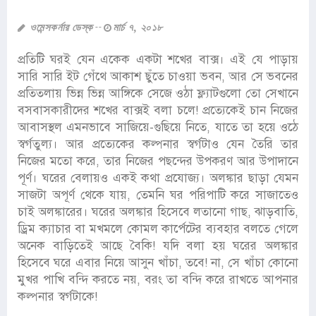
ওমেন্সকর্নার ডেস্ক
মার্চ ৭, ২০১৮
প্রতিটি ঘরই যেন একেক একটা শখের বাক্স। এই যে পাড়ায়
সারি সারি ইট গেঁথে আকাশ ছুঁতে চাওয়া ভবন, আর সে ভবনের
প্রতিতলায় ভিন্ন ভিন্ন আঙ্গিকে সেজে ওঠা ফ্ল্যাটগুলো তো সেখানে
বসবাসকারীদের শখের বাক্সই বলা চলে! প্রত্যেকেই চান নিজের
আবাসস্থল এমনভাবে সাজিয়ে-গুছিয়ে নিতে, যাতে তা হয়ে ওঠে
স্বর্গতুল্য। আর প্রত্যেকের কল্পনার স্বর্গটাও যেন তৈরি তার
নিজের মতো করে, তার নিজের পছন্দের উপকরণ আর উপাদানে
পূর্ণ। ঘরের বেলায়ও একই কথা প্রযোজ্য। অলঙ্কার ছাড়া যেমন
সাজটা অপূর্ণ থেকে যায়, তেমনি ঘর পরিপাটি করে সাজাতেও
চাই অলঙ্কারের। ঘরের অলঙ্কার হিসেবে লতানো গাছ, ঝাড়বাতি,
ড্রিম ক্যাচার বা মখমলে কোমল কার্পেটের ব্যবহার বলতে গেলে
অনেক বাড়িতেই আছে বৈকি! যদি বলা হয় ঘরের অলঙ্কার
হিসেবে ঘরে এবার নিয়ে আসুন খাঁচা, তবে! না, সে খাঁচা কোনো
মুখর পাখি বন্দি করতে নয়, বরং তা বন্দি করে রাখতে আপনার
কল্পনার স্বর্গটাকে!