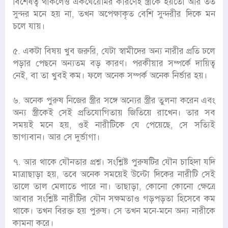
বিশেষত্ব থাকলেও একঘেয়েমির কারণেই স্ত্রীকে হয়তো আর তত
সুন্দর মনে হয় না, তখন অপেক্ষাকৃত বেশি সুন্দরীর দিকে মন
চলে যায়।
৫. একটা বিষয় খুব জরুরি, যেটা স্বামীদের অন্য নারীর প্রতি ঢলে
পড়ার পেছনে অন্যতম বড় কারণ। পরকীয়ার সম্পর্কে দায়িত্ব
নেই, বা তা খুবই কম। ফলে অনেক সম্পর্ক অনেক নির্ভার হয়।
৬. অনেক পুরুষ নিজের স্ত্রীর সঙ্গে অন্যের স্ত্রীর তুলনা করেন এবং
অন্য স্ত্রীকেই সেই প্রতিযোগিতায় জিতিয়ে রাখেন। তার সব
সময়ই মনে হয়, ওই নারীটিকে যে পেয়েছে, সে সত্যিই
ভাগ্যবান। আর সে দুর্ভাগা।
৭. আর থাকে যৌনতার প্রশ্ন। সংশ্লিষ্ট পুরুষটির যৌন চাহিদা যদি
মাত্রাছাড়া হয়, তবে অনেক সময়েই উল্টো দিকের নারীটি সেই
তালে তাল মেলাতে পারে না। তাছাড়া, কোনো কোনো ক্ষেত্রে
আবার সংশ্লিষ্ট নারীটির যৌন সক্ষমতাও গড়পড়তা হিসেবে কম
থাকে। তখন বিরক্ত হয় পুরুষ। সে তখন মনে-মনে অন্য নারীকে
কামনা করে।