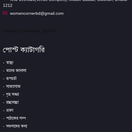
1212
womencornerbd@gmail.com
Tweets by womens_corner1
পোস্ট ক্যাটাগরি
স্বাস্থ্য
মনের জানালা
রূপচর্চা
সাজগোজ
গৃহ সজ্জা
রান্নাবান্না
ভ্রমণ
পাঠকের গল্প
সফলদের কথা