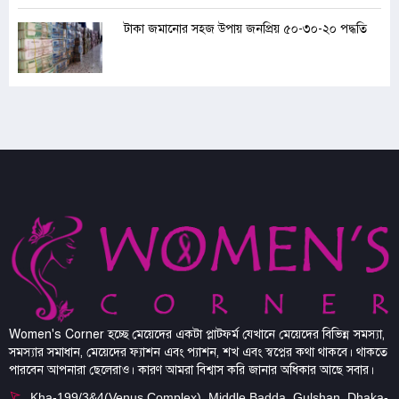
টাকা জমানোর সহজ উপায় জনপ্রিয় ৫০-৩০-২০ পদ্ধতি
Women's Corner হচ্ছে মেয়েদের একটা প্লাটফর্ম যেখানে মেয়েদের বিভিন্ন সমস্যা,
সমস্যার সমাধান, মেয়েদের ফ্যাশন এবং প্যাশন, শখ এবং স্বপ্নের কথা থাকবে। থাকতে
পারবেন আপনারা ছেলেরাও। কারণ আমরা বিশ্বাস করি জানার অধিকার আছে সবার।
Kha-199/3&4(Venus Complex), Middle Badda, Gulshan, Dhaka-