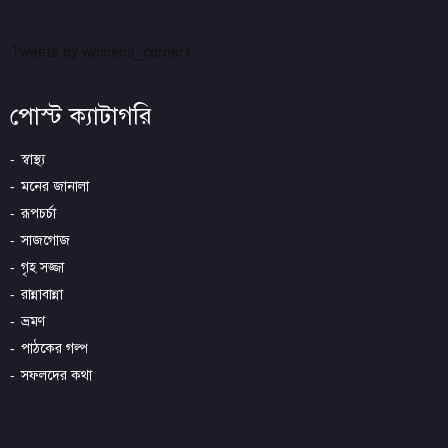
Tweets by womens_corner1
পোস্ট ক্যাটাগরি
স্বাস্থ্য
মনের জানালা
রূপচর্চা
সাজগোজ
গৃহ সজ্জা
রান্নাবান্না
ভ্রমণ
পাঠকের গল্প
সফলদের কথা