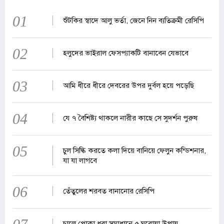
01
শুঁটকির স্বাদে আলু ভর্তা, জেনে নিন ব্যতিক্রমী রেসিপি
02
হলুদের ভাইরাল ফেসপ্যাকটি বানাবেন যেভাবে
03
আমি ধীরে ধীরে দেবরের উপর দুর্বল হয়ে পড়েছি
04
যে ৭ বৈশিষ্ট্য থাকলে নারীর কাছে সে সুদর্শন পুরুষ
05
চুল সিল্কি করতে কলা দিয়ে বানিয়ে ফেলুন কন্ডিশনার,
যা যা লাগবে
06
তেঁতুলের শরবত বানানোর রেসিপি
চালে পোকা ধরা সমাধানে ৫ ঘরোয়া উপায়