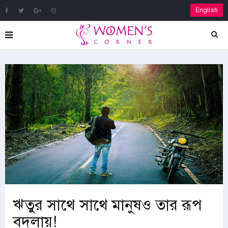
English
ঋতুর সাথে সাথে মানুষও তার রূপ
বদলায়!