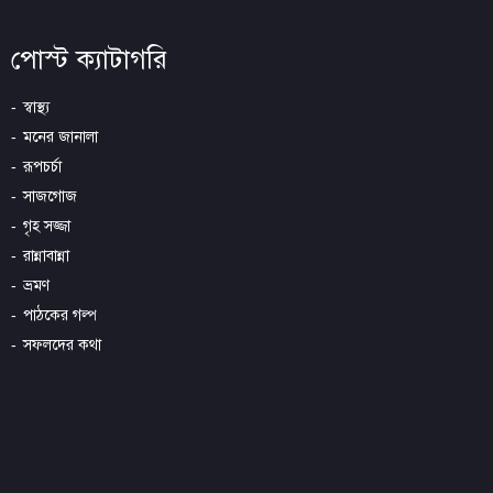
পোস্ট ক্যাটাগরি
স্বাস্থ্য
মনের জানালা
রূপচর্চা
সাজগোজ
গৃহ সজ্জা
রান্নাবান্না
ভ্রমণ
পাঠকের গল্প
সফলদের কথা