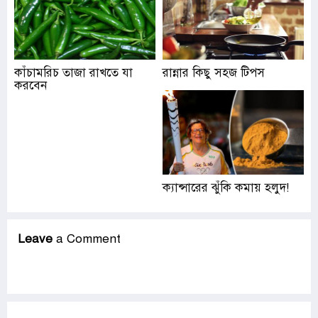
কাঁচামরিচ তাজা রাখতে যা
রান্নার কিছু সহজ টিপস
করবেন
ক্যান্সারের ঝুঁকি কমায় হলুদ!
Leave
a Comment