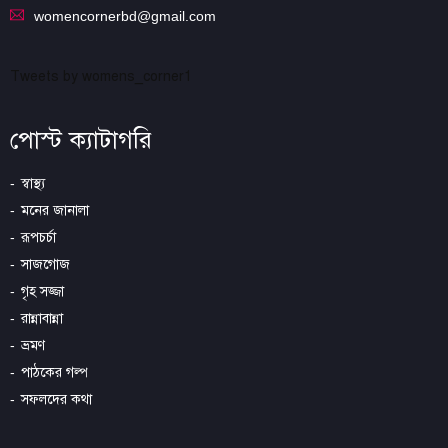
womencornerbd@gmail.com
Tweets by womens_corner1
পোস্ট ক্যাটাগরি
স্বাস্থ্য
মনের জানালা
রূপচর্চা
সাজগোজ
গৃহ সজ্জা
রান্নাবান্না
ভ্রমণ
পাঠকের গল্প
সফলদের কথা