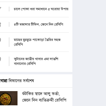
7
চালে পোকা ধরা সমাধানে ৫ ঘরোয়া উপায়
8
৪টি মজাদার টিফিন, জেনে নিন রেসিপি
9
মাছের মুচমুচে পাকোড়া তৈরির সহজ
রেসিপি
0
ভুটানের জাতীয় খাবার এমা দাতশি
বানানোর রেসিপি
াবান্না
বিভাগের সর্বশেষ
শুঁটকির স্বাদে আলু ভর্তা,
জেনে নিন ব্যতিক্রমী রেসিপি