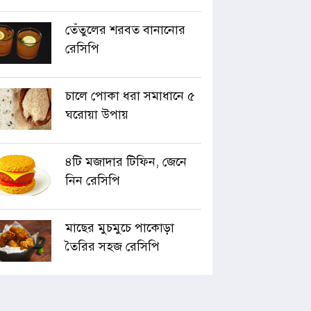
তেঁতুলের শরবত বানানোর
রেসিপি
চালে পোকা ধরা সমাধানে ৫
ঘরোয়া উপায়
৪টি মজাদার টিফিন, জেনে
নিন রেসিপি
মাছের মুচমুচে পাকোড়া
তৈরির সহজ রেসিপি