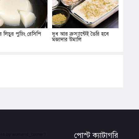
াদের লিচুর পুডিং রেসিপি
দুধ আর ক্রস্যান্টেই তৈরি হবে
মজাদার উমালি
পোস্ট ক্যাটাগরি
ts by womens_corner1