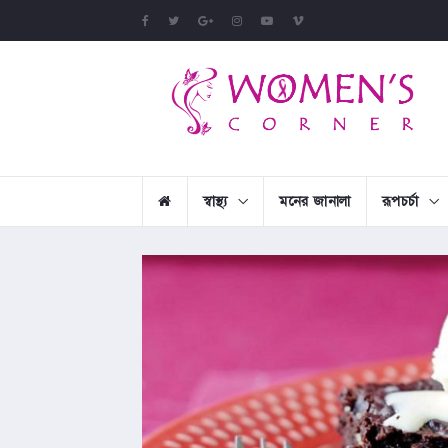
স্বাস্থ্য
মনের জানালা
রূপচর্চা