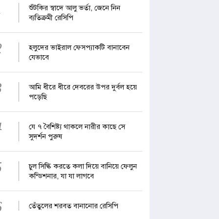
1
শুঁটকির স্বাদে আলু ভর্তা, জেনে নিন
ব্যতিক্রমী রেসিপি
2
হলুদের ভাইরাল ফেসপ্যাকটি বানাবেন
যেভাবে
3
আমি ধীরে ধীরে দেবরের উপর দুর্বল হয়ে
পড়েছি
4
যে ৭ বৈশিষ্ট্য থাকলে নারীর কাছে সে
সুদর্শন পুরুষ
5
চুল সিল্কি করতে কলা দিয়ে বানিয়ে ফেলুন
কন্ডিশনার, যা যা লাগবে
6
তেঁতুলের শরবত বানানোর রেসিপি