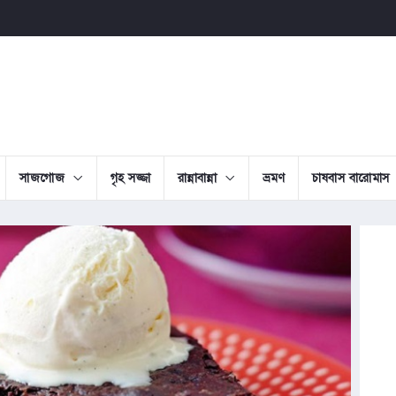
সাজগোজ
গৃহ সজ্জা
রান্নাবান্না
ভ্রমণ
চাষবাস বারোমাস