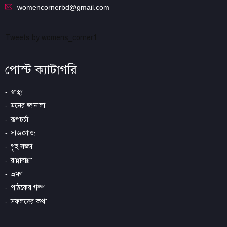
womencornerbd@gmail.com
Tweets by womens_corner1
পোস্ট ক্যাটাগরি
স্বাস্থ্য
মনের জানালা
রূপচর্চা
সাজগোজ
গৃহ সজ্জা
রান্নাবান্না
ভ্রমণ
পাঠকের গল্প
সফলদের কথা