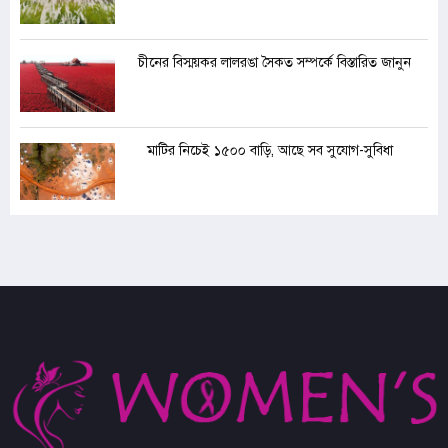
চীনের বিস্ময়কর লালরঙা সৈকত সম্পর্কে বিস্তারিত জানুন
মাটির নিচেই ১৫০০ বাড়ি, আছে সব সুযোগ-সুবিধা