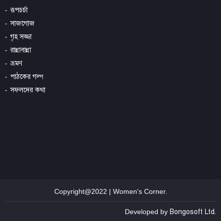
রূপচর্চা
সাজগোজ
গৃহ সজ্জা
রান্নাবান্না
ভ্রমণ
পাঠকের গল্প
সফলদের কথা
Copyright@2022 | Women's Corner.
Developed by
Bongosoft Ltd.