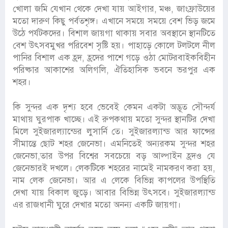
খোলা জমি যেখান থেকে দেখা যায় আইগার, মঞ্চ, জাংফ্রাউয়ের
মতো দারুণ কিছু পর্বতশৃঙ্গ। এখানে সময়ে সময়ে বেশ ভিড় জমে
উঠে পর্যটকদের। বিশাল জায়গা থাকায় সবার অবস্থানে স্থানটিতে
বেশ উৎসবমুখর পরিবেশ সৃষ্টি হয়। পাহাড়ে কোলে টলটলে নীল
পানির বিশাল এক হ্রদ, হ্রদের পাশে গড়ে ওঠা মোটরবাইকবিহীন
পরিষ্কার আকাশের অলিগলি, ঐতিহাসিক ভবনে ভরপুর এক
শহর।
কি সুন্দর এক দৃশ্য হবে ভেবেই কেমন একটা অদ্ভূত সৌন্দর্য
মাথায় ঘুরপাক খাচ্ছে। এই রুপকথায় মতো সুন্দর স্থানটির দেখা
মিলে সুইজারল্যান্ডের লুসার্নি তে। সুইজারল্যান্ড আর ফান্সের
সীমান্তে ছোট শহর জেনেভা। এমনিতেই অন্যরকম সুন্দর শহর
জেনেভা,তার উপর বিশ্বের সবচেয়ে বড় আল্পাইন হ্রদও যে
জেনেভারই দখলে। লেকটিকে শহরের নামেই নামকরণ করা হয়,
নাম লেক জেনেভা। আর এ লেকে বিভিন্ন কাপলের উপস্থিতি
দেখা যায় বিকাল জুড়ে। আবার বিভিন্ন উৎসবে। সুইজারল্যান্ড
এর রাজধানী ঘুরে দেখার মতো অনন্য একটি জায়গা।