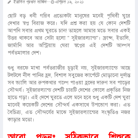
ইয়াসিন প্রধান সাজিদ
এপ্রিল ১৯, ২০২১
ছোট বড় ধনী গরিব প্রত্যেকটা মানুষের মনেই পৃথিবী ঘুরে
দেখার স্বপ্ন বিরাজ করে। যদি প্রশ্ন করা হয় যে কোন দেশটি
আপনি সবার প্রথম ঘুরতে চান! তাহলে আমার মতে সবার একই
উত্তর থাকবে আর সেটা হলো " সুইজারল্যান্ড"। ফ্রান্স, ইতালি,
জার্মানি আর অস্ট্রিয়ায় ঘেরা স্বপ্নের এই দেশটি আল্পস
পর্বতমালার দেশ।
শুধু বরফে মাখা পর্বতরাজীর চূড়াই নয়, সুইজারল্যান্ডে আছে
টলটলে নীল পানির হ্রদ, বিশাল সবুজের কার্পেটে মোড়ানো দুর্দান্ত
সব ভ্যালি আর রুপকথার গল্পে পাওয়া হ্রদের দারুণ সব পাড়ের
সৌন্দর্য। সুইজারল্যান্ড দেশটি চারটি দেশের কোলে প্রকৃতির নিজ
হাতে গড়া। এই দেশে ঘুরতে এলে মনে হবে শুধু একটি দেশ ঘুরা
মানেই কয়েকটি দেশের সৌন্দর্য একসাথে উপভোগ করা। এত
বৈচিত্র্য, এত সৌন্দর্যের মাঝে সুইজারল্যান্ডের সংস্কৃতিও নজর
কাড়ার মতো।
আরো পড়ুনঃ
সঠিকভাবে শিশুকে