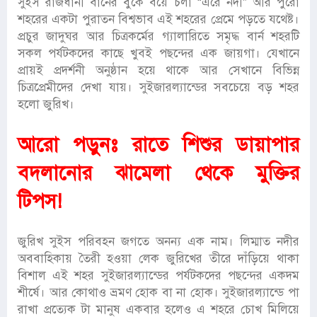
সুইস রাজধানী বার্নের বুকে বয়ে চলা “এরে নদী” আর পুরো
শহরের একটা পুরাতন বিশ্বভাব এই শহরের প্রেমে পড়তে যথেষ্ট।
প্রচুর জাদুঘর আর চিত্রকর্মের গ্যালারিতে সমৃদ্ধ বার্ন শহরটি
সকল পর্যটকদের কাছে খুবই পছন্দের এক জায়গা। যেখানে
প্রায়ই প্রদর্শনী অনুষ্ঠান হয়ে থাকে আর সেখানে বিভিন্ন
চিত্রপ্রেমীদের দেখা যায়। সুইজারল্যান্ডের সবচেয়ে বড় শহর
হলো জুরিখ।
আরো পড়ুনঃ
রাতে শিশুর ডায়াপার
বদলানোর ঝামেলা থেকে মুক্তির
টিপস!
জুরিখ সুইস পরিবহন জগতে অনন্য এক নাম। লিম্মাত নদীর
অববাহিকায় তৈরী হওয়া লেক জুরিখের তীরে দাঁড়িয়ে থাকা
বিশাল এই শহর সুইজারল্যান্ডের পর্যটকদের পছন্দের একদম
শীর্ষে। আর কোথাও ভ্রমণ হোক বা না হোক। সুইজারল্যান্ডে পা
রাখা প্রত্যেক টা মানুষ একবার হলেও এ শহরে চোখ মিলিয়ে