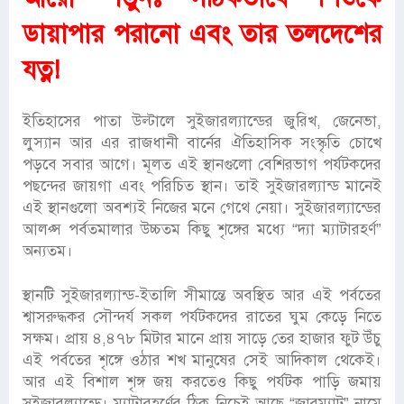
ডায়াপার পরানো এবং তার তলদেশের
যত্ন!
ইতিহাসের পাতা উল্টালে সুইজারল্যান্ডের জুরিখ, জেনেভা,
লুস্যান আর এর রাজধানী বার্নের ঐতিহাসিক সংস্কৃতি চোখে
পড়বে সবার আগে। মূলত এই স্থানগুলো বেশিরভাগ পর্যটকদের
পছন্দের জায়গা এবং পরিচিত স্থান। তাই সুইজারল্যান্ড মানেই
এই স্থানগুলো অবশ্যই নিজের মনে গেথে নেয়া। সুইজারল্যান্ডের
আলপ্স পর্বতমালার উচ্চতম কিছু শৃঙ্গের মধ্যে “দ্যা ম্যাটারহর্ণ”
অন্যতম।
স্থানটি সুইজারল্যান্ড-ইতালি সীমান্তে অবস্থিত আর এই পর্বতের
শ্বাসরুদ্ধকর সৌন্দর্য সকল পর্যটকদের রাতের ঘুম কেড়ে নিতে
সক্ষম। প্রায় ৪,৪৭৮ মিটার মানে প্রায় সাড়ে তের হাজার ফুট উঁচু
এই পর্বতের শৃঙ্গে ওঠার শখ মানুষের সেই আদিকাল থেকেই।
আর এই বিশাল শৃঙ্গ জয় করতেও কিছু পর্যটক পাড়ি জমায়
সুইজারল্যান্ডে। ম্যাটারহর্ণের ঠিক নিচেই আছে “জারম্যাট” নামে