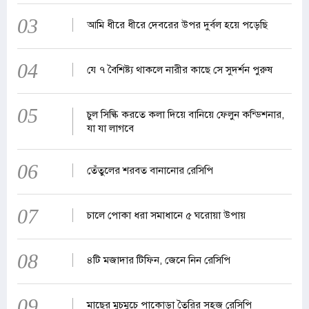
03
আমি ধীরে ধীরে দেবরের উপর দুর্বল হয়ে পড়েছি
04
যে ৭ বৈশিষ্ট্য থাকলে নারীর কাছে সে সুদর্শন পুরুষ
05
চুল সিল্কি করতে কলা দিয়ে বানিয়ে ফেলুন কন্ডিশনার,
যা যা লাগবে
06
তেঁতুলের শরবত বানানোর রেসিপি
07
চালে পোকা ধরা সমাধানে ৫ ঘরোয়া উপায়
08
৪টি মজাদার টিফিন, জেনে নিন রেসিপি
09
মাছের মুচমুচে পাকোড়া তৈরির সহজ রেসিপি