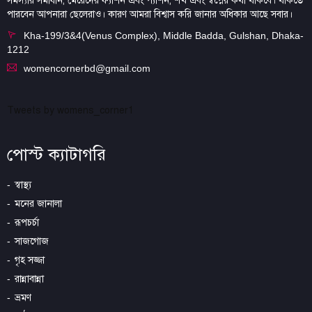
সমস্যার সমাধান, মেয়েদের ফ্যাশন এবং প্যাশন, শখ এবং স্বপ্নের কথা থাকবে। থাকতে
পারবেন আপনারা ছেলেরাও। কারণ আমরা বিশ্বাস করি জানার অধিকার আছে সবার।
Kha-199/3&4(Venus Complex), Middle Badda, Gulshan, Dhaka-
1212
womencornerbd@gmail.com
Tweets by womens_corner1
পোস্ট ক্যাটাগরি
স্বাস্থ্য
মনের জানালা
রূপচর্চা
সাজগোজ
গৃহ সজ্জা
রান্নাবান্না
ভ্রমণ