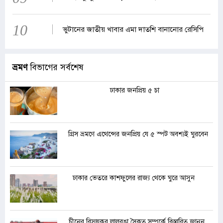
10
ভুটানের জাতীয় খাবার এমা দাতশি বানানোর রেসিপি
ভ্রমণ
বিভাগের সর্বশেষ
ঢাকার জনপ্রিয় ৫ চা
গ্রিস ভ্রমণে এথেন্সের জনপ্রিয় যে ৫ স্পট অবশ্যই ঘুরবেন
ঢাকার ভেতরে কাশফুলের রাজ্য থেকে ঘুরে আসুন
চীনের বিস্ময়কর লালরঙা সৈকত সম্পর্কে বিস্তারিত জানুন