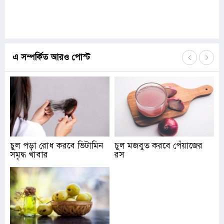
এ সম্পর্কিত আরও পোস্ট
চুল পড়া রোধ করবে ভিটামিন
চুল মজবুত করবে পেঁয়াজের
সমৃদ্ধ খাবার
রস