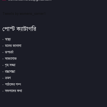
Tweets by womens_corner1
পোস্ট ক্যাটাগরি
স্বাস্থ্য
মনের জানালা
রূপচর্চা
সাজগোজ
গৃহ সজ্জা
রান্নাবান্না
ভ্রমণ
পাঠকের গল্প
সফলদের কথা