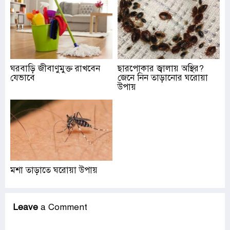
ঘরবাড়ি জীবাণুমুক্ত রাখবেন
ছারপোকার জ্বালায় অস্থির?
যেভাবে
জেনে নিন তাড়ানোর ঘরোয়া
উপায়
মশা তাড়াতে ঘরোয়া উপায়
Leave
a Comment