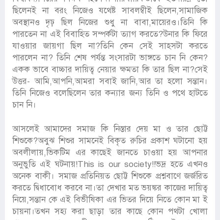
ছিলেনই না বরং নিজেও যথেষ্ট সাবলম্বীই ছিলেন,সামাজিক
অবস্থানও দৃঢ় ছিল নিজের শুধু না বাবা,মায়েরও।তিনি কি
পারতেন না এই বিবাহিত সম্পর্কটা ত্যাগ করতে?উনার কি ফিরে
যাওয়ার জায়গা ছিল না?তিনি কেন সেই সাহসটা করতে
পারলেন না? তিনি শেষ পর্যন্ত সংসারটা ভাঙ্গতে চান নি কেন?
একক ভাবে বাচ্চার দায়িত্ব নেয়ার ক্ষমতা কি তার ছিল না?সেই
উত্তর- আমি,আপনি,আমরা সবাই জানি,আর তা হলো সন্তান।
তিনি নিজেও বলেছিলেন তার কন্যার জন্য তিনি ও পথে হাটতে
চান নি।
আসলেই আমাদের সমাজ কি নিস্তার দেয় মা ও তার ছোট্ট
শিশুকে?অবুঝ শিশুর সামনেই বিকৃত রুচির প্রকাশ ঘটানো হয়
অবলীলায়,ভিকটিম এর কাছেই জানতে চাওয়া হয় আপনার
অনুভুতি এই ঘটনায়!This is our society!!ভদ্র হতে এখনও
অনেক বাকী। সমাজ প্রতিনিয়ত ছোট্ট শিশুকে প্রশ্নবাণে জর্জরিত
করতে দ্বিধাবোধ করবে না।তা দেখার মত ভয়ঙ্কর কাজের দায়িত্ব
নিয়ে,সন্তান কে এই বিভীষিকা এর ভিতর দিয়ে নিতে কোন মা ই
চায়না।তখন সহ্য করা ছাড়া তার কাছে কোন পথটা খোলা