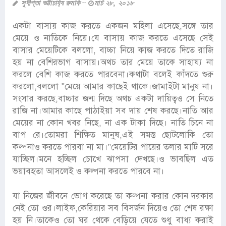
সুদীপ্তা ভট্টাচার্য্য রুমকি
মার্চ ২৮, ২০১৮
একটা বাসায় কাজ করতে একজন মহিলা এসেছে,সঙ্গে তার
মেয়ে ও নাতিকে নিয়ে।যে বাসায় কাজ করতে এসেছে সেই
বাসার মেয়েটিকে বললো, বাচ্চা নিয়ে কাজ করতে দিতে রাজি
হয় না বেশিরভাগ বাসায়।অথচ তার মেয়ে তাকে সাহায্য না
করলে বেশি কাজ করতে পারবেনা।কথাটা বলেই কাঁদতে শুরু
করলো,বললো "মেয়ে আমার কাছেই থাকে।জামাইটা মানুষ না।
সংসার করছে,বাচ্চার জন্ম দিছে অথচ একটা দায়িত্বও সে নিতে
রাজি না।আমার কাছে পাঠাইয়া সব দায় শেষ করছে।নাতি আর
মেয়ের না কোন খবর নিছে, না এক টাকা দিছে। নাতি চিনে না
বাপ রে।তোমরা শিক্ষিত মানুষ,এই সমস্ত ছোটলোকি তো
কল্পনাও করতে পারবা না মা।"মেয়েটির পায়ের তলার মাটি সরে
যাচ্ছিল।মনে হচ্ছিল চোখে ঝাপসা দেখছে।ও ভাবছিল এত
ভয়াবহতা আসলেই ও কল্পনা করতে পারবে না।
যা নিজের জীবনে ভোগ করেছে তা কল্পনা করার কোন দরকার
নেই তো ওর।লাইফ,কেরিয়ার সব বিসর্জন দিয়েও তো শেষ রক্ষা
হয় নি।তাকেও তো ঘর থেকে বেড়িয়ে যেতে শুধু বাধ্য করাই