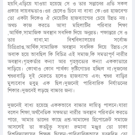
হয়নি,এড়িয়ে যাওয়া হয়েছে সে ও তার সন্তানের প্রতি সকল
প্রকার দায়বদ্ধতাও।ওর ছেলেও চিনে না বাবা কে।ওর হাজবেন্ড
তো একটা দিকেও ঐ মেয়েটির হাজব্যান্ডের চেয়ে উন্নত নয়।
অথচ কাজ করতে আসা মহিলাটির পরিবার শিক্ষা
,আর্থিক,সামাজিক অবস্থান সবদিক দিয়ে অনুন্নত। পক্ষান্তরে সে ও
তার বাবা,মা বিশ্ববিদ্যালয়ের সর্বোচ্চ
ডিগ্রিপ্রাপ্ত,আর্থিক,সামাজিক অবস্থান সবদিক দিয়ে উন্নত।সে
অবাক হয়ে ভাবছিল কি বিচিত্র এই সমাজ,কি সমতাপূর্ণ নারীর
অবস্থান।গৃহকর্তার কন্যা আর গৃহভৃত্যের কন্যা এককাতারে
দাড়িয়ে। কোথাও কোন পার্থক্য দৃষ্টিগোচর হচ্ছিল না।দুজনের
শ্বশুরবাড়ি দুই মেরুতে হলেও হাজব্যান্ড এবং শ্বশুর বাড়ির
মুল্যবোধ হুবুহু এক ছিল।দুজনেই পারিবারিক নির্যাতনের
শিকার।দুজনেই লড়ছে বাচ্চার জন্য।
দুজনেই বাধ্য হয়েছে এককভাবে বাচ্চার দায়িত্ব পালনে।যারা
বলেন শিক্ষা,অর্থনৈতিক সক্ষমতা নারীর অবস্থান পরিবর্তন করতে
পারে, আমার তাদের কাছে প্রশ্ন-আমাদের হিপোক্রেট সমাজে
আসলেই তা কতটুকু সম্ভব! রুমানা মঞ্জুর তো ঢাকা
বিশ্ববিদ্যালয়ের শিক্ষক ছিলেন।পারিবারিকভাবে হতদরিদ্র তো