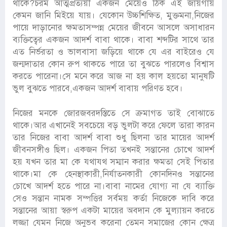
থাকে?চরম আত্মপ্রত্যয়ী একজন মেয়েও ঠিক এই জায়গায়
কেমন জানি মিইয়ে যায়। যেকোন উচ্চশিক্ষিত, মুক্তমনা,নিজের
পায়ে দাড়ানোর ক্ষমতাসম্পন্ন মেয়ের জীবনে আসলে অসাধারন
ব্যক্তিত্বের একজন আদর্শ বাবা থাকে। বাবা শব্দটির সাথে তার
এত নির্ভরতা ও ভালবাসা জড়িয়ে থাকে যে এর বাইরেও যে
জন্মদাতার কোন রুপ থাকতে পারে তা বুঝতে পারলেও বিশ্বাস
করতে পারেনা।সে মনে করে আজ না হয় কাল হয়তো মানুষটি
ভুল বুঝতে পারবে,একজন আদর্শ বাবায় পরিণত হবে।
নিজের মনকে জোরজবরদস্তিতে সে ক্রমাগত তাই বোঝাতে
থাকে।আর এখানেই সবচেয়ে বড় ভুলটা করে ফেলে তারা কারন
তার নিজের বাবা আদর্শ বাবা শুধু ছিলনা তার মায়ের আদর্শ
জীবনসঙ্গীও ছিল। একজন পিতা তখনই সন্তানের চোখে আদর্শ
হয় যখন তার মা কে যথাযথ সম্মান করার ক্ষমতা সেই পিতার
থাকে।মা কে হেনস্থাকারী,নির্যাতনকারী কোনদিনও সন্তানের
চোখে আদর্শ হতে পারে না।বাবা নামের যোগ্য না যে ব্যাক্তি
সেও সন্তান নামক সম্পত্তির সর্বময় কর্তা নিজেকে দাবি করে
সন্তানের আয়া স্বরুপ একটা মায়ের অবদান কে মুল্যায়ন করতে
লজ্জা যেমন নিজে অনুভব করেনা তেমন সমাজের কোন ক্ষেত্র