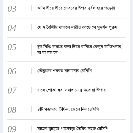
03
আমি ধীরে ধীরে দেবরের উপর দুর্বল হয়ে পড়েছি
04
যে ৭ বৈশিষ্ট্য থাকলে নারীর কাছে সে সুদর্শন পুরুষ
05
চুল সিল্কি করতে কলা দিয়ে বানিয়ে ফেলুন কন্ডিশনার,
যা যা লাগবে
06
তেঁতুলের শরবত বানানোর রেসিপি
07
চালে পোকা ধরা সমাধানে ৫ ঘরোয়া উপায়
08
৪টি মজাদার টিফিন, জেনে নিন রেসিপি
09
মাছের মুচমুচে পাকোড়া তৈরির সহজ রেসিপি