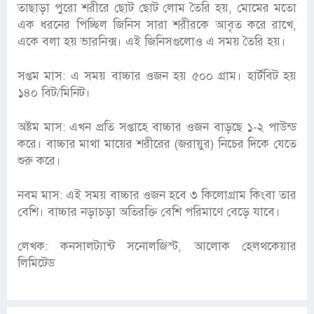
তাছাড়া পুরো শরীরে ছোট ছোট লোম তৈরি হয়, মোমের মতো
এক ধরনের পিচ্ছিল জিনিস সারা শরীরকে আবৃত করে রাখে,
একে বলা হয় ভারনিক্স। এই জিনিসগুলোও এ সময় তৈরি হয়।
সপ্তম মাস: এ সময় বাচ্চার ওজন হয় ৫০০ গ্রাম। হার্টবিট হয়
১৪০ বিট/মিনিট।
অষ্টম মাস: এখন প্রতি সপ্তাহে বাচ্চার ওজন বাড়ছে ১-২ পাউন্ড
করে। বাচ্চার মাথা মায়ের শরীরের (জরায়ুর) নিচের দিকে যেতে
শুরু করে।
নবম মাস: এই সময় বাচ্চার ওজন হবে ৩ কিলোগ্রাম কিংবা তার
বেশি। বাচ্চার নড়াচড়া অতিরক্তি বেশি পরিমাণে বেড়ে যাবে।
লেখক: কনসালট্যান্ট সনোলজিস্ট, আলোক হেলথকেয়ার
লিমিটেড