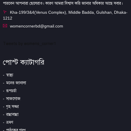
পারবেন আপনারা ছেলেরাও। কারণ আমরা বিশ্বাস করি জানার অধিকার আছে সবার।
Kha-199/3&4(Venus Complex), Middle Badda, Gulshan, Dhaka-
1212
womencornerbd@gmail.com
Tweets by womens_corner1
পোস্ট ক্যাটাগরি
স্বাস্থ্য
মনের জানালা
রূপচর্চা
সাজগোজ
গৃহ সজ্জা
রান্নাবান্না
ভ্রমণ
পাঠকের গল্প