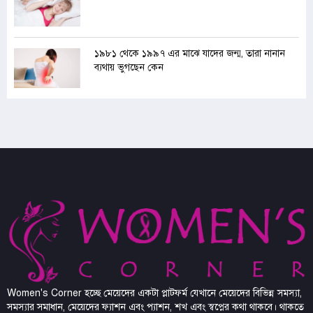
১৯৮১ থেকে ১৯৯৭ এর মাঝে যাদের জন্ম, তারা নানান
ব্যথায় ভুগছেন কেন
Women's Corner হচ্ছে মেয়েদের একটা প্লাটফর্ম যেখানে মেয়েদের বিভিন্ন সমস্যা,
সমস্যার সমাধান, মেয়েদের ফ্যাশন এবং প্যাশন, শখ এবং স্বপ্নের কথা থাকবে। থাকতে