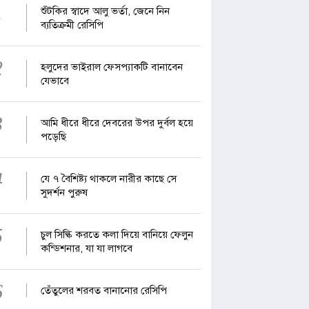
1
শুঁটকির স্বাদে আলু ভর্তা, জেনে নিন
ব্যতিক্রমী রেসিপি
2
হলুদের ভাইরাল ফেসপ্যাকটি বানাবেন
যেভাবে
3
আমি ধীরে ধীরে দেবরের উপর দুর্বল হয়ে
পড়েছি
4
যে ৭ বৈশিষ্ট্য থাকলে নারীর কাছে সে
সুদর্শন পুরুষ
5
চুল সিল্কি করতে কলা দিয়ে বানিয়ে ফেলুন
কন্ডিশনার, যা যা লাগবে
6
তেঁতুলের শরবত বানানোর রেসিপি