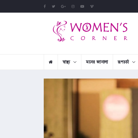
স্বাস্থ্য
মনের জানালা
রূপচর্চা