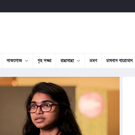
সাজগোজ
গৃহ সজ্জা
রান্নাবান্না
ভ্রমণ
চাষবাস বারোমাস