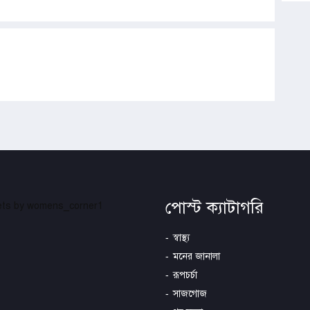
পোস্ট ক্যাটাগরি
ts by womens_corner1
স্বাস্থ্য
মনের জানালা
রূপচর্চা
সাজগোজ