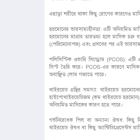
এছাড়া শরীরে থাকা কিছু রোগের কারণেও মাস
হরমোনের ভারসাম্যহীনতা: এটি অনিয়মিত মাস
হরমোনের মাত্রার তারতম্য হলে মাসিক চক্র 
(পেরিমেনোপজ) এবং প্রসবের পর এই ভারসাম্য
পলিসিস্টিক ওভারি সিন্ড্রোম (PCOS): এটি
সিস্ট তৈরি করে। PCOS-এর কারণে মাসিক 
অবাঞ্ছিত লোম গজাতে পারে।
থাইরয়েড গ্রন্থির সমস্যা: থাইরয়েড হরমো
হাইপোথাইরয়েডিজম (কম থাইরয়েড হরমোন)
অনিয়মিত মাসিকের কারণ হতে পারে।
গর্ভনিরোধক পিল বা অন্যান্য ঔষধ: কিছু নির্দ
থাইরয়েড ঔষধ বা কিছু অ্যান্টিডিপ্রেসেন্টস 